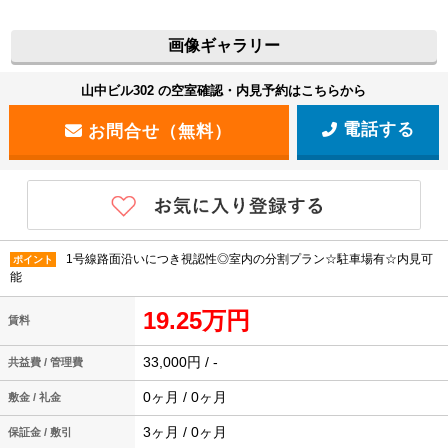
画像ギャラリー
山中ビル302 の空室確認・内見予約はこちらから
電話する
1号線路面沿いにつき視認性◎室内の分割プラン☆駐車場有☆内見可
ポイント
能
19.25万円
賃料
33,000円 / -
共益費 / 管理費
0ヶ月 / 0ヶ月
敷金 / 礼金
3ヶ月 / 0ヶ月
保証金 / 敷引