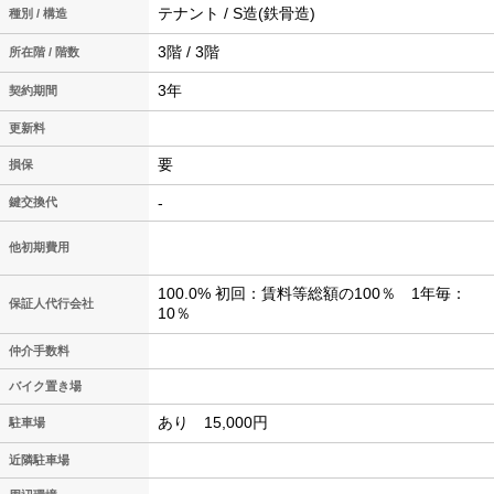
テナント / S造(鉄骨造)
種別 / 構造
3階 / 3階
所在階 / 階数
3年
契約期間
更新料
要
損保
-
鍵交換代
他初期費用
100.0% 初回：賃料等総額の100％ 1年毎：
保証人代行会社
10％
仲介手数料
バイク置き場
あり 15,000円
駐車場
近隣駐車場