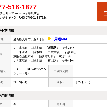
77-516-1877
チュリー21sublime草津駅前店
い合わせNO：RHS-170301-33732c
件基本情報
周辺MAP
在地
滋賀県大津市大萱７丁目
ＪＲ東海道・山陽本線
「瀬田駅」
徒歩15分
ＪＲ東海道・山陽本線 「南草津駅」 徒歩40分
通
京阪石山坂本線 「膳所本町駅」 徒歩40分
ＪＲ東海道・山陽本線 「石山駅」 徒歩44分
テナント / RC造(鉄筋コン
/ 構造
主要採光面
-
クリート造)
年月
2007年3月
間取り
その他（ - ）
件詳細情報
保
要
更新料