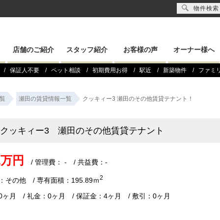
物件検索
店舗のご紹介
スタッフ紹介
お客様の声
オーナー様へ
保証人不要
ペット相談
初期費用お得
駅近
新築物件
ファミ
覧
瀬田の賃貸情報一覧
クッキィー3 瀬田のその他賃貸テナント！
クッキィー3 瀬田のその他賃貸テナント
.1万円
/ 管理費： - / 共益費：-
2
：その他 / 専有面積：195.89ｍ
0ヶ月 / 礼金：0ヶ月 / 保証金：4ヶ月 / 敷引：0ヶ月