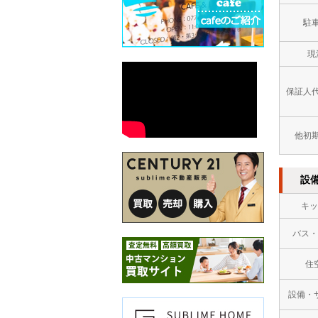
駐
現
保証人
他初
設
キッ
バス・
住
設備・