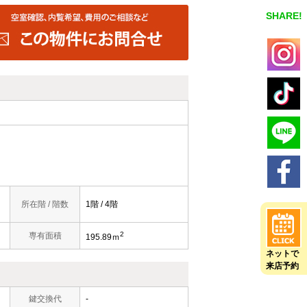
SHARE!
所在階 / 階数
1階 / 4階
2
専有面積
195.89ｍ
ネットで
来店予約
鍵交換代
-