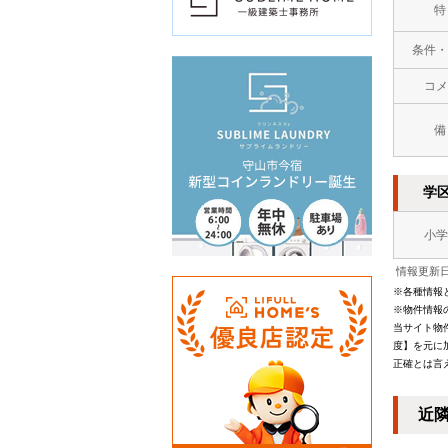
特
条件・
コメ
備
学
小学
情報更新日：
※各種情報
※物件情報
当サイト物
度】を元に
正確とは言
近