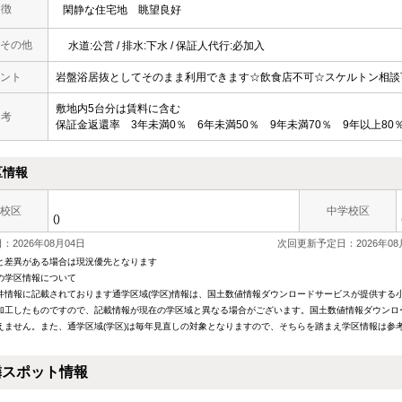
 徴
閑静な住宅地
眺望良好
その他
水道:公営 / 排水:下水 / 保証人代行:必加入
ント
岩盤浴居抜としてそのまま利用できます☆飲食店不可☆スケルトン相談
敷地内5台分は賃料に含む
 考
保証金返還率 3年未満0％ 6年未満50％ 9年未満70％ 9年以上80
区情報
校区
中学校区
()
2026年08月04日
次回更新予定日：2026年08
と差異がある場合は現況優先となります
の学区情報について
件情報に記載されております通学区域(学区)情報は、国土数値情報ダウンロードサービスが提供する小学
加工したものですので、記載情報が現在の学区域と異なる場合がございます。国土数値情報ダウンロ
えません。また、通学区域(学区)は毎年見直しの対象となりますので、そちらを踏まえ学区情報は参
隣スポット情報