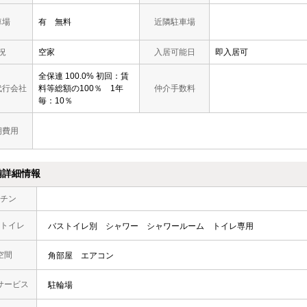
車場
有 無料
近隣駐車場
況
空家
入居可能日
即入居可
全保連 100.0% 初回：賃
代行会社
料等総額の100％ 1年
仲介手数料
毎：10％
期費用
備詳細情報
チン
トイレ
バストイレ別
シャワー
シャワールーム
トイレ専用
空間
角部屋
エアコン
サービス
駐輪場