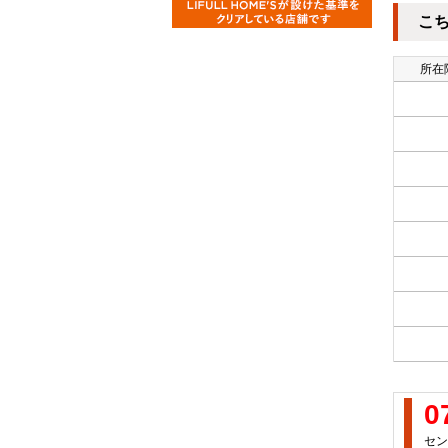
こ
所在階
0
セン