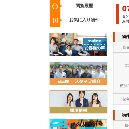
閲覧履歴
0
セン
お気に入り物件
お問
物
所
交
種別 
築
物
損