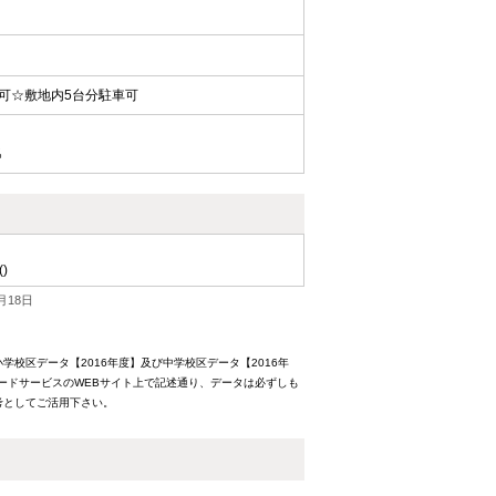
可☆敷地内5台分駐車可
％
()
月18日
校区データ【2016年度】及び中学校区データ【2016年
ードサービスのWEBサイト上で記述通り、データは必ずしも
考としてご活用下さい。