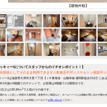
【建物外観】
ッキィー3についてスタッフからのイチオシポイント！】
浴居抜としてそのまま利用できます☆飲食店不可☆スケルトン相談可☆
キィー3は滋賀県大津市大萱７丁目【ＪＲ東海道・山陽本線 瀬田駅徒歩15分】にあ
07年3月築の4階建てのテナントで、お部屋は4階建ての1階部分です。
2
広さは195.89ｍ
で人気のその他です。
屋のもっと詳しい内容や入居時期、諸条件のご相談など、ホームページには掲載が間に合わず載せ
ることが御座いましたらお気軽にメールにて
お問い合わせ
ください。