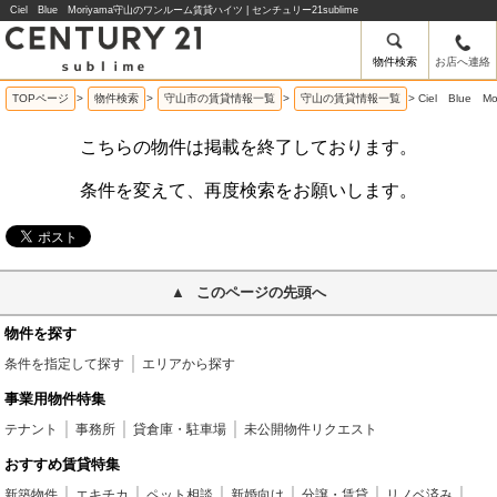
Ciel Blue Moriyama守山のワンルーム賃貸ハイツ | センチュリー21sublime
物件検索
お店へ連絡
TOPページ
>
物件検索
>
守山市の賃貸情報一覧
>
守山の賃貸情報一覧
>
Ciel Blue
こちらの物件は掲載を終了しております。
条件を変えて、再度検索をお願いします。
このページの先頭へ
物件を探す
条件を指定して探す
エリアから探す
事業用物件特集
テナント
事務所
貸倉庫・駐車場
未公開物件リクエスト
おすすめ賃貸特集
新築物件
エキチカ
ペット相談
新婚向け
分譲・賃貸
リノベ済み