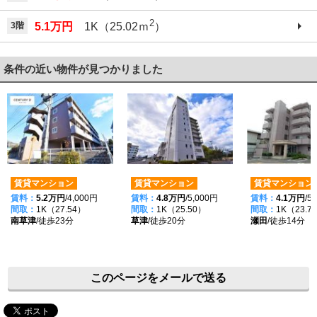
2
3階
5.1万円
1K（25.02ｍ
）
条件の近い物件が見つかりました
賃貸マンション
賃貸マンション
賃貸マンション
賃料：
5.2万円
/4,000円
賃料：
4.8万円
/5,000円
賃料：
4.1万円
/5
間取：
1K（27.54）
間取：
1K（25.50）
間取：
1K（23.7
南草津
/徒歩23分
草津
/徒歩20分
瀬田
/徒歩14分
このページをメールで送る