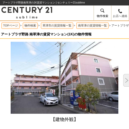
アートプラザ野路南草津の1K賃貸マンション | センチュリー21sublime
物件検索
お店へ連絡
TOPページ
>
物件検索
>
草津市の賃貸情報一覧
>
南草津の賃貸情報一覧
>
アートプラザ
アートプラザ野路 南草津の賃貸マンション(1K)の物件情報
【建物外観】