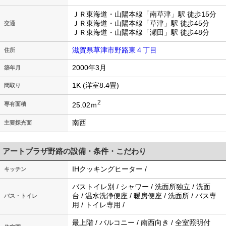
ＪＲ東海道・山陽本線「南草津」駅 徒歩15分
ＪＲ東海道・山陽本線「草津」駅 徒歩45分
交通
ＪＲ東海道・山陽本線「瀬田」駅 徒歩48分
滋賀県草津市野路東４丁目
住所
2000年3月
築年月
1K (洋室8.4畳)
間取り
2
25.02ｍ
専有面積
南西
主要採光面
アートプラザ野路の設備・条件・こだわり
IHクッキングヒーター /
キッチン
バストイレ別 / シャワー / 洗面所独立 / 洗面
台 / 温水洗浄便座 / 暖房便座 / 洗面所 / バス専
バス・トイレ
用 / トイレ専用 /
最上階 / バルコニー / 南西向き / 全室照明付