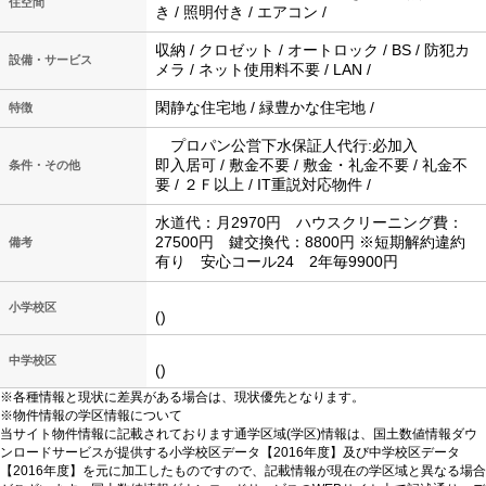
住空間
き / 照明付き / エアコン /
収納 / クロゼット / オートロック / BS / 防犯カ
設備・サービス
メラ / ネット使用料不要 / LAN /
閑静な住宅地 / 緑豊かな住宅地 /
特徴
プロパン公営下水保証人代行:必加入
即入居可 / 敷金不要 / 敷金・礼金不要 / 礼金不
条件・その他
要 / ２Ｆ以上 / IT重説対応物件 /
水道代：月2970円 ハウスクリーニング費：
27500円 鍵交換代：8800円 ※短期解約違約
備考
有り 安心コール24 2年毎9900円
小学校区
()
中学校区
()
※各種情報と現状に差異がある場合は、現状優先となります。
※物件情報の学区情報について
当サイト物件情報に記載されております通学区域(学区)情報は、国土数値情報ダウ
ンロードサービスが提供する小学校区データ【2016年度】及び中学校区データ
【2016年度】を元に加工したものですので、記載情報が現在の学区域と異なる場合