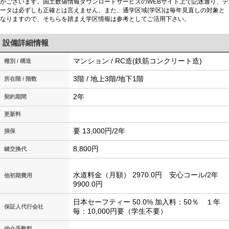
がございます。国土数値情報ダウンロードサービスのWEBサイト上で記述通り、デ
ータは必ずしも正確とは言えません。また、通学区域(学区)は毎年見直しの対象と
なりますので、そちらを踏まえ学区情報は参考としてご活用下さい。
設備詳細情報
マンション / RC造(鉄筋コンクリート造)
種別 / 構造
3階 / 地上3階/地下1階
所在階 / 階数
2年
契約期間
更新料
要 13,000円/2年
損保
8,800円
鍵交換代
水道料金（月額） 2970.0円 安心コール/2年
他初期費用
9900.0円
日本セーフティー 50.0% 加入料：50％ １年
保証人代行会社
毎：10,000円要（学生不要）
仲介手数料