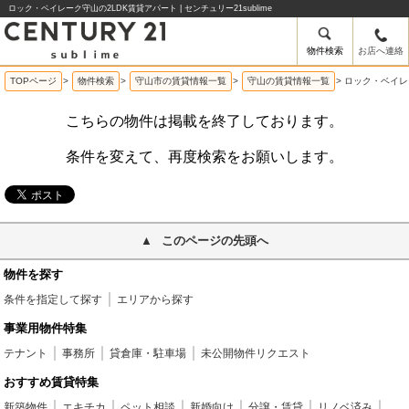
ロック・ベイレーク守山の2LDK賃貸アパート | センチュリー21sublime
物件検索
お店へ連絡
TOPページ
>
物件検索
>
守山市の賃貸情報一覧
>
守山の賃貸情報一覧
>
ロック・ベイレ
こちらの物件は掲載を終了しております。
条件を変えて、再度検索をお願いします。
このページの先頭へ
物件を探す
条件を指定して探す
エリアから探す
事業用物件特集
テナント
事務所
貸倉庫・駐車場
未公開物件リクエスト
おすすめ賃貸特集
新築物件
エキチカ
ペット相談
新婚向け
分譲・賃貸
リノベ済み