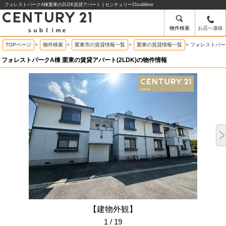
フォレストパークA棟栗東の2LDK賃貸アパート | センチュリー21sublime
物件検索
お店へ連絡
TOPページ
>
物件検索
>
栗東市の賃貸情報一覧
>
栗東の賃貸情報一覧
>
フォレストパー
フォレストパークA棟 栗東の賃貸アパート(2LDK)の物件情報
【建物外観】
1 / 19