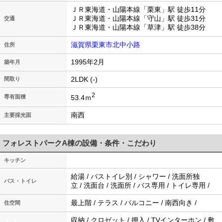
ＪＲ東海道・山陽本線「栗東」駅 徒歩11分
ＪＲ東海道・山陽本線「守山」駅 徒歩31分
交通
ＪＲ東海道・山陽本線「草津」駅 徒歩38分
滋賀県栗東市北中小路
住所
1995年2月
築年月
2LDK (-)
間取り
2
53.4ｍ
専有面積
南西
主要採光面
フォレストパークA棟の設備・条件・こだわり
キッチン
給湯 / バストイレ別 / シャワー / 洗面所独
バス・トイレ
立 / 洗面台 / 洗面所 / バス専用 / トイレ専用 /
最上階 / テラス / バルコニー / 南西向き /
住空間
収納 / クロゼット / 押入 / TVインターホン / 敷