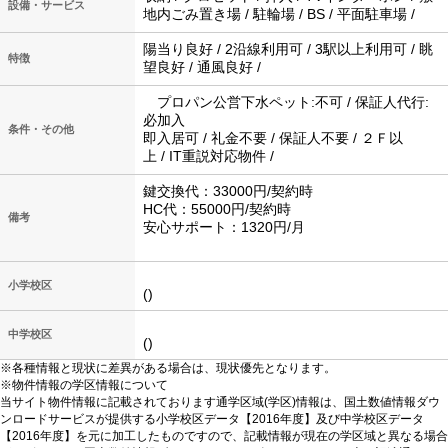
設備・サービス
地内ごみ置き場 / 駐輪場 / BS / 平面駐車場 /
陽当り良好 / 2沿線利用可 / 3駅以上利用可 / 眺
特徴
望良好 / 通風良好 /
プロパン公営下水ペット:不可 / 保証人代行:
必加入
条件・その他
即入居可 / 礼金不要 / 保証人不要 / ２Ｆ以
上 / IT重説対応物件 /
鍵交換代：33000円/契約時
HC代：55000円/契約時
備考
安心サポート：1320円/月
小学校区
()
中学校区
()
※各種情報と現状に差異がある場合は、現状優先となります。
※物件情報の学区情報について
当サイト物件情報に記載されております通学区域(学区)情報は、国土数値情報ダウ
ンロードサービスが提供する小学校区データ【2016年度】及び中学校区データ
【2016年度】を元に加工したものですので、記載情報が現在の学区域と異なる場合