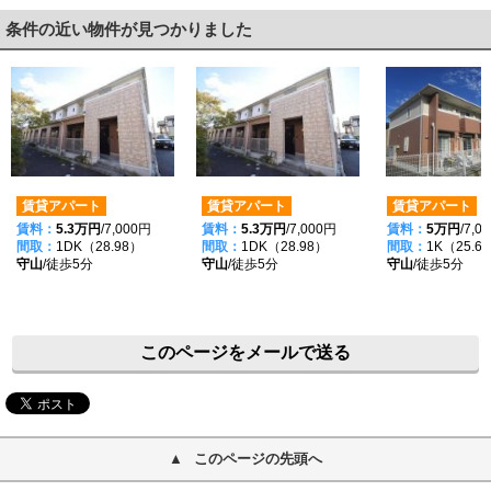
条件の近い物件が見つかりました
賃貸アパート
賃貸アパート
賃貸アパート
賃料：
5.3万円
/7,000円
賃料：
5.3万円
/7,000円
賃料：
5万円
/7,0
間取：
1DK（28.98）
間取：
1DK（28.98）
間取：
1K（25.6
守山
/徒歩5分
守山
/徒歩5分
守山
/徒歩5分
このページをメールで送る
このページの先頭へ