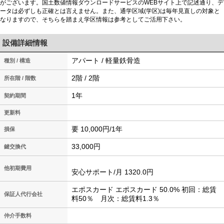
がございます。国土数値情報ダウンロードサービスのWEBサイト上で記述通り、デ
ータは必ずしも正確とは言えません。また、通学区域(学区)は毎年見直しの対象と
なりますので、そちらを踏まえ学区情報は参考としてご活用下さい。
設備詳細情報
アパート / 軽量鉄骨造
種別 / 構造
2階 / 2階
所在階 / 階数
1年
契約期間
更新料
要 10,000円/1年
損保
33,000円
鍵交換代
他初期費用
安心サポート/月 1320.0円
エポスカード エポスカード 50.0% 初回：総賃
保証人代行会社
料50％ 月次：総賃料1.3％
仲介手数料