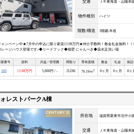
交通
ＪＲ東海道・山陽
物件種別
ハイツ
階数/構造
3階建/木造
キャンペーン中★7月中の申込に限り家賃13.98万円★仲介手数料！敷金礼金無料！
ガレージハウス登場です♪◆リードフック◆猫壁 にゃんぺき◆温水足洗い場
部屋番号
賃料
共益 / 管理費
間取り
専有面積
敷金
礼金
保証
2
103
13.98万円
5,000円 / -
2LDK
0ヶ月
0ヶ月
0ヶ
76.19ｍ
ォレストパークA棟
所在地
滋賀県栗東市北中小
交通
ＪＲ東海道・山陽