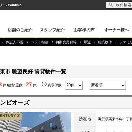
物件検索
1sublime
店舗のご紹介
スタッフ紹介
お客様の声
オーナー様へ
保証人不要
ペット相談
初期費用お得
駅近
新築物件
ファミ
東市 眺望良好 賃貸物件一覧
8
27
件 (総部屋数：
件)
表示件数
ンビオーズ
所在地
滋賀県栗東市綣３丁