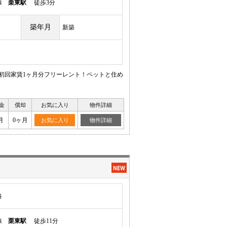
本線
栗東駅
徒歩3分
築年月
新築
！初回家賃1ヶ月分フリーレント！ペットと住め
金
償却
お気に入り
物件詳細
月
0ヶ月
お気に入り
物件詳細
路
本線
栗東駅
徒歩11分