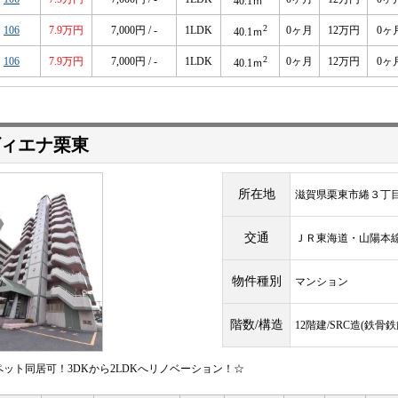
40.1ｍ
2
106
7.9万円
7,000円 / -
1LDK
0ヶ月
12万円
0ヶ
40.1ｍ
2
106
7.9万円
7,000円 / -
1LDK
0ヶ月
12万円
0ヶ
40.1ｍ
ィエナ栗東
所在地
滋賀県栗東市綣３丁
交通
ＪＲ東海道・山陽
物件種別
マンション
階数/構造
12階建/SRC造(鉄
ペット同居可！3DKから2LDKへリノベーション！☆