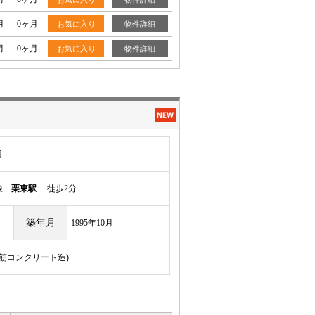
月
0ヶ月
お気に入り
物件詳細
月
0ヶ月
お気に入り
物件詳細
目
本線
栗東駅
徒歩2分
築年月
1995年10月
骨鉄筋コンクリート造)