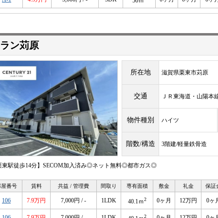
50ｍ
ラン苅原
所在地
滋賀県栗東市苅原
交通
ＪＲ東海道・山陽
物件種別
ハイツ
階数/構造
3階建/軽量鉄骨造
栗東駅徒歩14分】SECOM加入済み◎ネット無料◎都市ガス◎
部屋番号
賃料
共益 / 管理費
間取り
専有面積
敷金
礼金
保証
2
106
7.9万円
7,000円 / -
1LDK
0ヶ月
12万円
0ヶ
40.1ｍ
2
106
7.9万円
7,000円 / -
1LDK
0ヶ月
12万円
0ヶ