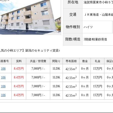
所在地
滋賀県栗東市小柿５
交通
ＪＲ東海道・山陽
物件種別
ハイツ
階数/構造
3階建/軽量鉄骨造
人気の小柿エリア】築浅のセキュリティ賃貸♪
部屋番号
賃料
共益 / 管理費
間取り
専有面積
敷金
礼金
保証
2
106
8.4万円
7,000円 / -
1LDK
0ヶ月
15万円
0ヶ
42.55ｍ
2
106
8.4万円
7,000円 / -
1LDK
0ヶ月
15万円
0ヶ
42.55ｍ
2
106
8.4万円
7,000円 / -
1LDK
0ヶ月
15万円
0ヶ
42.55ｍ
2
106
8.4万円
7,000円 / -
1LDK
0ヶ月
15万円
0ヶ
42.55ｍ