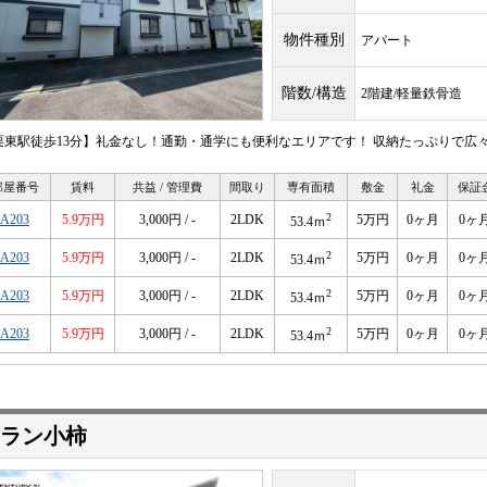
物件種別
アパート
階数/構造
2階建/軽量鉄骨造
栗東駅徒歩13分】礼金なし！通勤・通学にも便利なエリアです！ 収納たっぷりで広
部屋番号
賃料
共益 / 管理費
間取り
専有面積
敷金
礼金
保証
2
A203
5.9万円
3,000円 / -
2LDK
5万円
0ヶ月
0ヶ
53.4ｍ
2
A203
5.9万円
3,000円 / -
2LDK
5万円
0ヶ月
0ヶ
53.4ｍ
2
A203
5.9万円
3,000円 / -
2LDK
5万円
0ヶ月
0ヶ
53.4ｍ
2
A203
5.9万円
3,000円 / -
2LDK
5万円
0ヶ月
0ヶ
53.4ｍ
ラン小柿