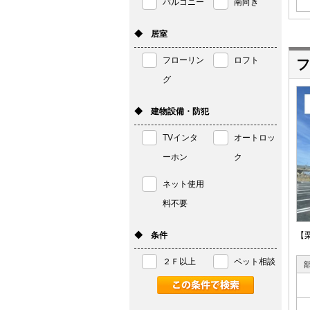
バルコニー
南向き
◆ 居室
フローリン
ロフト
フ
グ
◆ 建物設備・防犯
TVインタ
オートロッ
ーホン
ク
ネット使用
料不要
◆ 条件
【
２Ｆ以上
ペット相談