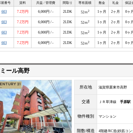
部屋番号
賃料
共益 / 管理費
間取り
専有面積
敷金
礼金
保証
2
603
7.2万円
6,000円 / -
2LDK
1ヶ月
2ヶ月
0ヶ
52ｍ
2
603
7.2万円
6,000円 / -
2LDK
1ヶ月
2ヶ月
0ヶ
52ｍ
2
603
7.2万円
6,000円 / -
2LDK
1ヶ月
2ヶ月
0ヶ
52ｍ
2
603
7.2万円
6,000円 / -
2LDK
1ヶ月
2ヶ月
0ヶ
52ｍ
ミール高野
所在地
滋賀県栗東市高野
交通
ＪＲ草津線
手原駅
物件種別
マンション
階数/構造
4階建/RC造(鉄筋コ