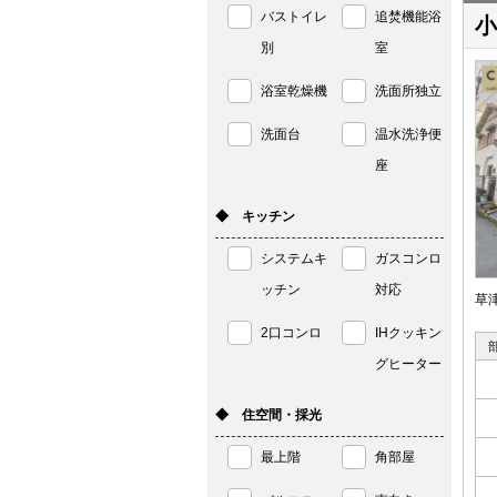
バストイレ
追焚機能浴
小
別
室
浴室乾燥機
洗面所独立
洗面台
温水洗浄便
座
◆ キッチン
システムキ
ガスコンロ
ッチン
対応
草
2口コンロ
IHクッキン
グヒーター
◆ 住空間・採光
最上階
角部屋