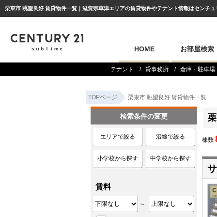
栗東市 眺望良好 賃貸物件一覧｜滋賀県草津エリアの賃貸物件やテナント情報はセンチュリー2
HOME
お部屋検索
テナント
貸事務所
倉庫・駐車場
TOPページ
栗東市 眺望良好 賃貸物件一覧
検索条件の変更
栗
エリアで絞る
沿線で絞る
棟数
小学校から探す
中学校から探す
サ
賃料
～