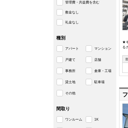
管理費・共益費を含む
敷金なし
礼金なし
種別
★
る
アパート
マンション
戸建て
店舗
事務所
倉庫・工場
貸土地
駐車場
その他
フ
間取り
ワンルーム
1K