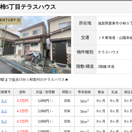
柿5丁目テラスハウス
所在地
滋賀県栗東市小柿５
交通
ＪＲ東海道・山陽
物件種別
テラスハウス
階数/構造
2階建/木造
津駅まで徒歩15分☆和室付のテラスハウス★
部屋番号
賃料
共益 / 管理費
間取り
専有面積
敷金
礼金
保証
2
A-1
4.3万円
3,000円 / -
3DK
0ヶ月
0ヶ月
0ヶ
50ｍ
2
A-1
4.3万円
3,000円 / -
3DK
0ヶ月
0ヶ月
0ヶ
50ｍ
2
A-1
4.3万円
3,000円 / -
3DK
0ヶ月
0ヶ月
0ヶ
50ｍ
2
A-1
4.3万円
3,000円 / -
3DK
0ヶ月
0ヶ月
0ヶ