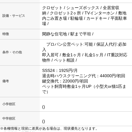
クロゼット / シューズボックス / 全居室収
納 / クロゼット2ヶ所 / TVインターホン / 敷地
設備・サービス
内ごみ置き場 / 駐輪場 / カードキー / 平面駐車
場 /
閑静な住宅地 / 駅まで平坦 /
特徴
プロパン公営ペット:可能 / 保証人代行:必加
入
条件・その他
即入居可 / 敷金1ヶ月 / 礼金1ヶ月 / IT重説対応
物件 / ペット相談 /
SSS24：1925円/月
退去時ハウスクリーニング代：44000円/初回
鍵交換代：22000円/初回
備考
ペット飼育時敷金1ヶ月UP（小型犬or猫1匹ま
で）
小学校区
()
中学校区
()
※各種情報と現状に差異がある場合は、現状優先となります。