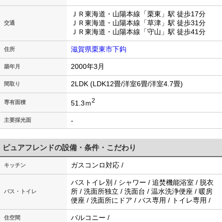
ＪＲ東海道・山陽本線「栗東」駅 徒歩17分
ＪＲ東海道・山陽本線「草津」駅 徒歩31分
交通
ＪＲ東海道・山陽本線「守山」駅 徒歩41分
滋賀県栗東市下鈎
住所
2000年3月
築年月
2LDK (LDK12畳/洋室6畳/洋室4.7畳)
間取り
2
51.3ｍ
専有面積
-
主要採光面
ピュアフレンドの設備・条件・こだわり
ガスコンロ対応 /
キッチン
バストイレ別 / シャワー / 追焚機能浴室 / 脱衣
所 / 洗面所独立 / 洗面台 / 温水洗浄便座 / 暖房
バス・トイレ
便座 / 洗面所にドア / バス専用 / トイレ専用 /
バルコニー /
住空間