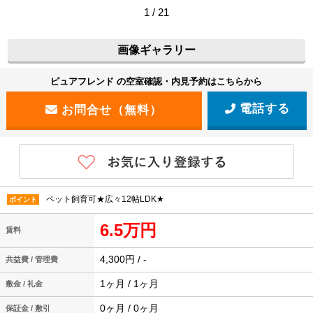
1 / 21
画像ギャラリー
ピュアフレンド の空室確認・内見予約はこちらから
電話する
ペット飼育可★広々12帖LDK★
ポイント
6.5万円
賃料
4,300円 / -
共益費 / 管理費
1ヶ月 / 1ヶ月
敷金 / 礼金
0ヶ月 / 0ヶ月
保証金 / 敷引