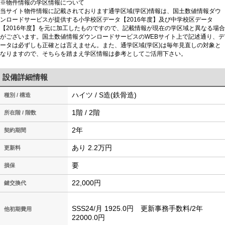
※物件情報の学区情報について
当サイト物件情報に記載されております通学区域(学区)情報は、国土数値情報ダウ
ンロードサービスが提供する小学校区データ【2016年度】及び中学校区データ
【2016年度】を元に加工したものですので、記載情報が現在の学区域と異なる場合
がございます。国土数値情報ダウンロードサービスのWEBサイト上で記述通り、デ
ータは必ずしも正確とは言えません。また、通学区域(学区)は毎年見直しの対象と
なりますので、そちらを踏まえ学区情報は参考としてご活用下さい。
設備詳細情報
ハイツ / S造(鉄骨造)
種別 / 構造
1階 / 2階
所在階 / 階数
2年
契約期間
あり 2.2万円
更新料
要
損保
22,000円
鍵交換代
SSS24/月 1925.0円 更新事務手数料/2年
他初期費用
22000.0円