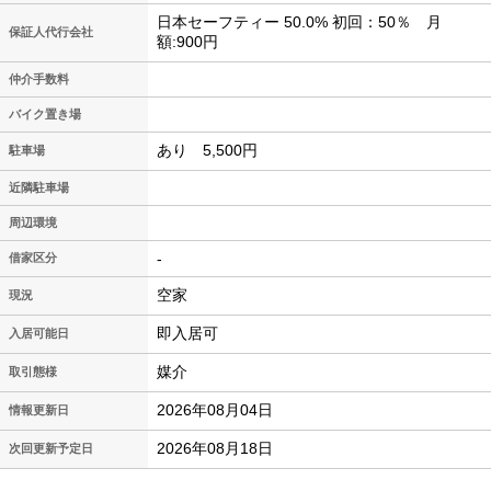
日本セーフティー 50.0% 初回：50％ 月
保証人代行会社
額:900円
仲介手数料
バイク置き場
あり 5,500円
駐車場
近隣駐車場
周辺環境
-
借家区分
空家
現況
即入居可
入居可能日
媒介
取引態様
2026年08月04日
情報更新日
2026年08月18日
次回更新予定日