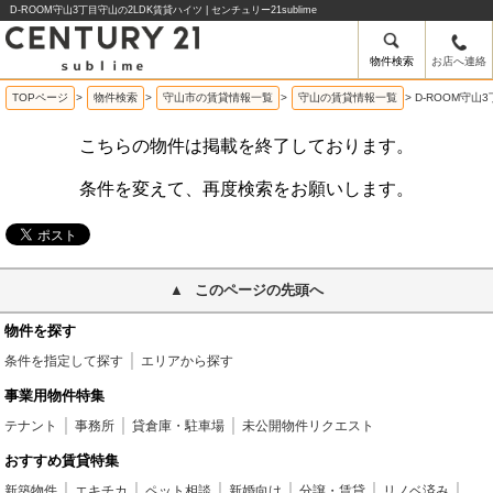
D-ROOM守山3丁目守山の2LDK賃貸ハイツ | センチュリー21sublime
物件検索
お店へ連絡
TOPページ
>
物件検索
>
守山市の賃貸情報一覧
>
守山の賃貸情報一覧
>
D-ROOM守山
こちらの物件は掲載を終了しております。
条件を変えて、再度検索をお願いします。
このページの先頭へ
物件を探す
条件を指定して探す
エリアから探す
事業用物件特集
テナント
事務所
貸倉庫・駐車場
未公開物件リクエスト
おすすめ賃貸特集
新築物件
エキチカ
ペット相談
新婚向け
分譲・賃貸
リノベ済み