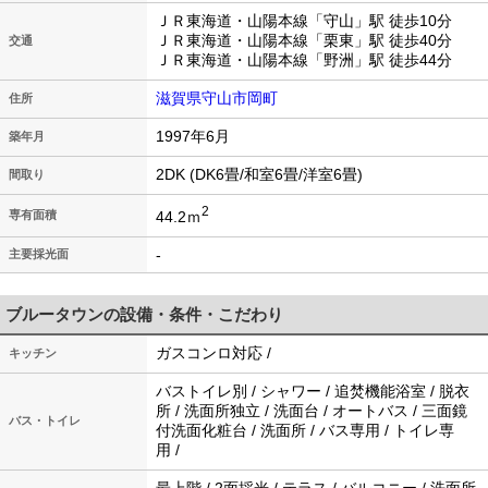
ＪＲ東海道・山陽本線「守山」駅 徒歩10分
ＪＲ東海道・山陽本線「栗東」駅 徒歩40分
交通
ＪＲ東海道・山陽本線「野洲」駅 徒歩44分
滋賀県守山市岡町
住所
1997年6月
築年月
2DK (DK6畳/和室6畳/洋室6畳)
間取り
2
44.2ｍ
専有面積
-
主要採光面
ブルータウンの設備・条件・こだわり
ガスコンロ対応 /
キッチン
バストイレ別 / シャワー / 追焚機能浴室 / 脱衣
所 / 洗面所独立 / 洗面台 / オートバス / 三面鏡
バス・トイレ
付洗面化粧台 / 洗面所 / バス専用 / トイレ専
用 /