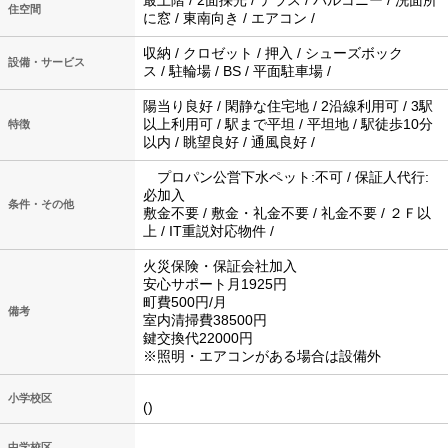
最上階 / 2面採光 / テラス / バルコニー / 洗面所
住空間
に窓 / 東南向き / エアコン /
収納 / クロゼット / 押入 / シューズボック
設備・サービス
ス / 駐輪場 / BS / 平面駐車場 /
陽当り良好 / 閑静な住宅地 / 2沿線利用可 / 3駅
以上利用可 / 駅まで平坦 / 平坦地 / 駅徒歩10分
特徴
以内 / 眺望良好 / 通風良好 /
プロパン公営下水ペット:不可 / 保証人代行:
必加入
条件・その他
敷金不要 / 敷金・礼金不要 / 礼金不要 / ２Ｆ以
上 / IT重説対応物件 /
火災保険・保証会社加入
安心サポート月1925円
町費500円/月
備考
室内清掃費38500円
鍵交換代22000円
※照明・エアコンがある場合は設備外
小学校区
()
中学校区