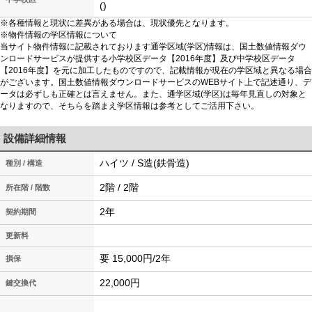
()
※各種情報と現状に差異がある場合は、現状優先となります。
※物件情報の学区情報について
当サイト物件情報に記載されております通学区域(学区)情報は、国土数値情報ダウ
ンロードサービスが提供する小学校区データ【2016年度】及び中学校区データ
【2016年度】を元に加工したものですので、記載情報が現在の学区域と異なる場合
がございます。国土数値情報ダウンロードサービスのWEBサイト上で記述通り、デ
ータは必ずしも正確とは言えません。また、通学区域(学区)は毎年見直しの対象と
なりますので、そちらを踏まえ学区情報は参考としてご活用下さい。
設備詳細情報
ハイツ / S造(鉄骨造)
種別 / 構造
2階 / 2階
所在階 / 階数
2年
契約期間
更新料
要 15,000円/2年
損保
22,000円
鍵交換代