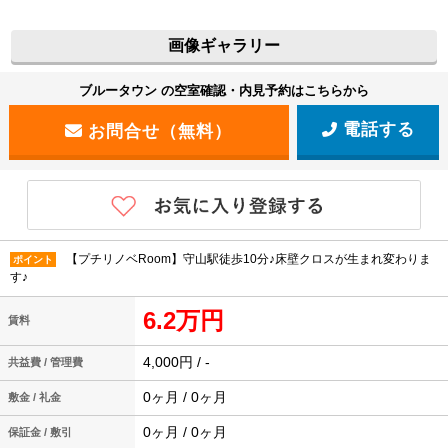
画像ギャラリー
ブルータウン の空室確認・内見予約はこちらから
電話する
【プチリノベRoom】守山駅徒歩10分♪床壁クロスが生まれ変わりま
ポイント
す♪
6.2万円
賃料
4,000円 / -
共益費 / 管理費
0ヶ月 / 0ヶ月
敷金 / 礼金
0ヶ月 / 0ヶ月
保証金 / 敷引