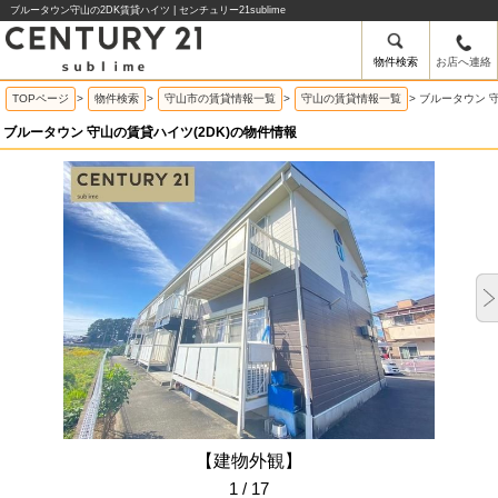
ブルータウン守山の2DK賃貸ハイツ | センチュリー21sublime
物件検索
お店へ連絡
TOPページ
>
物件検索
>
守山市の賃貸情報一覧
>
守山の賃貸情報一覧
>
ブルータウン 
ブルータウン 守山の賃貸ハイツ(2DK)の物件情報
【建物外観】
1 / 17