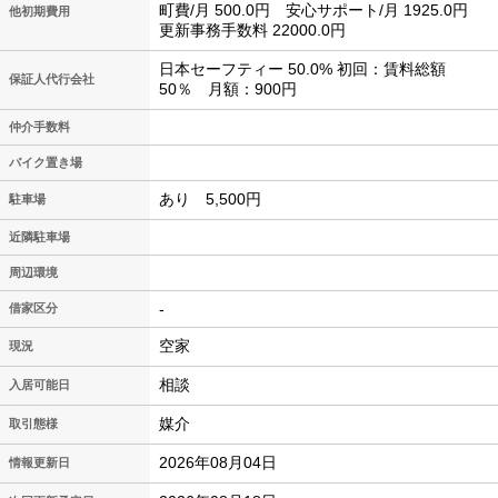
町費/月 500.0円 安心サポート/月 1925.0円
他初期費用
更新事務手数料 22000.0円
日本セーフティー 50.0% 初回：賃料総額
保証人代行会社
50％ 月額：900円
仲介手数料
バイク置き場
あり 5,500円
駐車場
近隣駐車場
周辺環境
-
借家区分
空家
現況
相談
入居可能日
媒介
取引態様
2026年08月04日
情報更新日