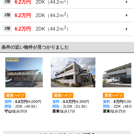
2
2階
6.2万円
2DK（44.2ｍ
）
2
2階
6.2万円
2DK（44.2ｍ
）
2
2階
6.2万円
2DK（44.2ｍ
）
条件の近い物件が見つかりました
賃貸ハイツ
賃貸ハイツ
賃貸ハイツ
賃料：
6.8万円
/4,000円
賃料：
6.5万円
/4,300円
賃料：
6万円
/5,00
間取：
2DK（40.92）
間取：
2LDK（51.30）
間取：
2DK（48.0
守山
/徒歩20分
栗東
/徒歩17分
栗東
/徒歩25分