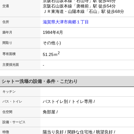
京阪石山坂本線「石山寺」駅 徒歩45分
京阪石山坂本線「唐橋前」駅 徒歩54分
交通
ＪＲ東海道・山陽本線「石山」駅 徒歩68分
滋賀県大津市南郷１丁目
住所
1984年4月
築年月
その他 (-)
間取り
2
51.25ｍ
専有面積
-
主要採光面
シャトー洗堰の設備・条件・こだわり
キッチン
バストイレ別 / トイレ専用 /
バス・トイレ
角部屋 /
住空間
設備・サービス
陽当り良好 / 閑静な住宅地 / 眺望良好 /
特徴