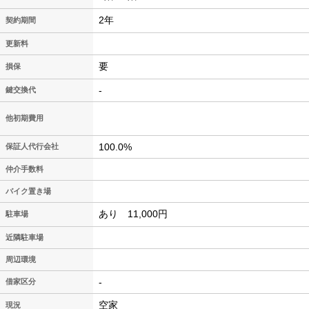
2年
契約期間
更新料
要
損保
-
鍵交換代
他初期費用
100.0%
保証人代行会社
仲介手数料
バイク置き場
あり 11,000円
駐車場
近隣駐車場
周辺環境
-
借家区分
空家
現況