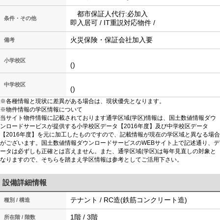
都市保証人代行:必加入
条件・その他
即入居可 / IT重説対応物件 /
火災保険・保証会社加入要
備考
小学校区
()
中学校区
()
※各種情報と現状に差異がある場合は、現状優先となります。
※物件情報の学区情報について
当サイト物件情報に記載されております通学区域(学区)情報は、国土数値情報ダウ
ンロードサービスが提供する小学校区データ【2016年度】及び中学校区データ
【2016年度】を元に加工したものですので、記載情報が現在の学区域と異なる場合
がございます。国土数値情報ダウンロードサービスのWEBサイト上で記述通り、デ
ータは必ずしも正確とは言えません。また、通学区域(学区)は毎年見直しの対象と
なりますので、そちらを踏まえ学区情報は参考としてご活用下さい。
設備詳細情報
テナント / RC造(鉄筋コンクリート造)
種別 / 構造
1階 / 3階
所在階 / 階数