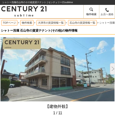
シャトー洗堰石山寺のその他賃貸テナント | センチュリー21sublime
物件検索
お店へ連絡
TOPページ
>
物件検索
>
大津市の賃貸情報一覧
>
石山寺の賃貸情報一覧
>
シャトー洗堰
シャトー洗堰 石山寺の賃貸テナント(その他)の物件情報
【建物外観】
1 / 11