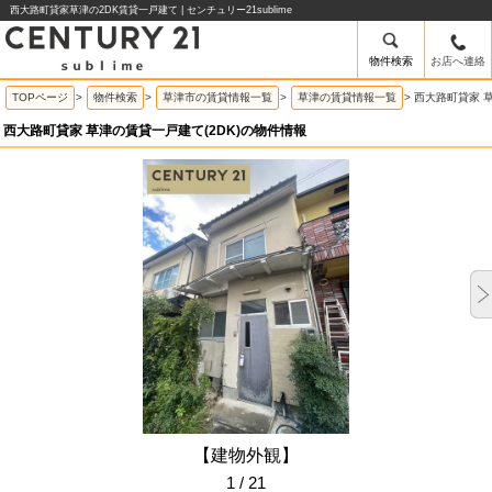
西大路町貸家草津の2DK賃貸一戸建て | センチュリー21sublime
物件検索
お店へ連絡
TOPページ
>
物件検索
>
草津市の賃貸情報一覧
>
草津の賃貸情報一覧
>
西大路町貸家 
西大路町貸家 草津の賃貸一戸建て(2DK)の物件情報
【建物外観】
1 / 21