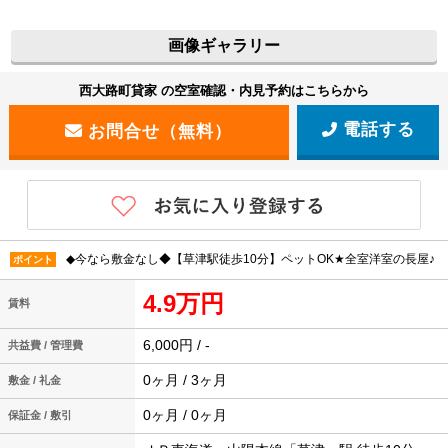
画像ギャラリー
西大路町貸家 の空室確認・内見予約はこちらから
電話する
◆今なら敷金なし◆【草津駅徒歩10分】ペットOK★全室洋室の長屋♪
ポイント
4.9万円
賃料
6,000円 / -
共益費 / 管理費
0ヶ月 / 3ヶ月
敷金 / 礼金
0ヶ月 / 0ヶ月
保証金 / 敷引