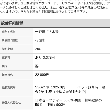
がございます。国土数値情報ダウンロードサービスのWEBサイト上で記述通り、デ
ータは必ずしも正確とは言えません。また、通学区域(学区)は毎年見直しの対象と
なりますので、そちらを踏まえ学区情報は参考としてご活用下さい。
設備詳細情報
一戸建て / 木造
種別 / 構造
- / 2階
所在階 / 階数
2年
契約期間
あり 3.3万円
更新料
要
損保
22,000円
鍵交換代
SSS24/月 1925.0円 ペット飼育時：敷
他初期費用
金2か月UP（小型犬or猫1匹まで）
日本セーフティー 50.0% 初回：賃料総額の
保証人代行会社
50％ 月額：900円