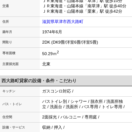
ＪＲ東海道・山陽本線「草津」駅 徒歩10分
ＪＲ東海道・山陽本線「南草津」駅 徒歩40分
交通
ＪＲ東海道・山陽本線「栗東」駅 徒歩42分
滋賀県草津市西大路町
住所
1974年6月
築年月
2DK (DK9畳/洋室6畳/洋室5畳)
間取り
2
50.29ｍ
専有面積
北東
主要採光面
西大路町貸家の設備・条件・こだわり
ガスコンロ対応 /
キッチン
バストイレ別 / シャワー / 脱衣所 / 洗面所独
バス・トイレ
立 / 洗面台 / 洗面所 / バス専用 / トイレ専用 /
2面採光 / バルコニー / 専用庭 /
住空間
収納 / 押入 /
設備・サービス