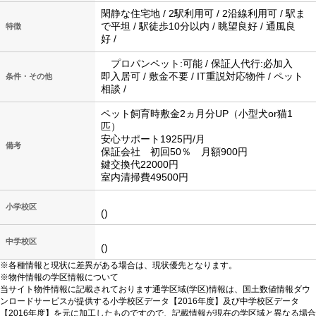
閑静な住宅地 / 2駅利用可 / 2沿線利用可 / 駅ま
で平坦 / 駅徒歩10分以内 / 眺望良好 / 通風良
特徴
好 /
プロパンペット:可能 / 保証人代行:必加入
即入居可 / 敷金不要 / IT重説対応物件 / ペット
条件・その他
相談 /
ペット飼育時敷金2ヵ月分UP（小型犬or猫1
匹）
安心サポート1925円/月
備考
保証会社 初回50％ 月額900円
鍵交換代22000円
室内清掃費49500円
小学校区
()
中学校区
()
※各種情報と現状に差異がある場合は、現状優先となります。
※物件情報の学区情報について
当サイト物件情報に記載されております通学区域(学区)情報は、国土数値情報ダウ
ンロードサービスが提供する小学校区データ【2016年度】及び中学校区データ
【2016年度】を元に加工したものですので、記載情報が現在の学区域と異なる場合