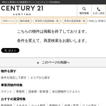
KMビル草津のその他賃貸テナント | センチュリー21sublime
物件検索
お店へ連絡
TOPページ
>
物件検索
>
草津市の賃貸情報一覧
>
草津の賃貸情報一覧
>
KMビル 草津
こちらの物件は掲載を終了しております。
条件を変えて、再度検索をお願いします。
このページの先頭へ
物件を探す
条件を指定して探す
エリアから探す
事業用物件特集
テナント
事務所
貸倉庫・駐車場
未公開物件リクエスト
おすすめ賃貸特集
新築物件
エキチカ
ペット相談
新婚向け
分譲・賃貸
リノベ済み