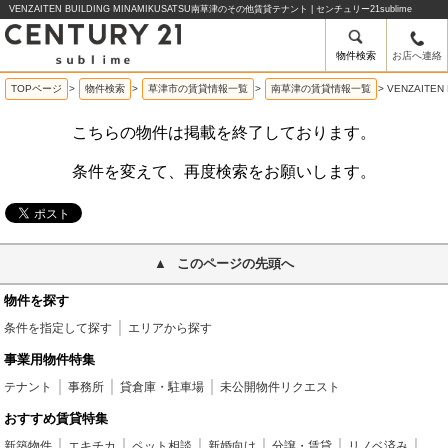
VENZAITEN BUILDING MINAMIKUSATSU南草津のその他賃貸テナント | センチュリー21sublime
物件検索
お店へ連絡
TOPページ
>
物件検索
>
草津市の賃貸情報一覧
>
南草津の賃貸情報一覧
>
VENZAITE
こちらの物件は掲載を終了しております。
条件を変えて、再度検索をお願いします。
このページの先頭へ
物件を探す
条件を指定して探す
エリアから探す
事業用物件特集
テナント
事務所
貸倉庫・駐車場
未公開物件リクエスト
おすすめ賃貸特集
新築物件
エキチカ
ペット相談
新婚向け
分譲・賃貸
リノベ済み