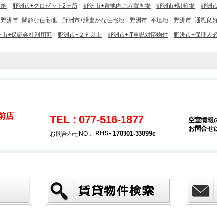
収納
野洲市+クロゼット2ヶ所
野洲市+敷地内ごみ置き場
野洲市+駐輪場
野洲
野洲市+閑静な住宅地
野洲市+緑豊かな住宅地
野洲市+平坦地
野洲市+通風良
洲市+保証会社利用可
野洲市+２Ｆ以上
野洲市+IT重説対応物件
野洲市+保証人
駅前店
TEL : 077-516-1877
空室情報
お問合せ
170301-33099c
お問合わせNO：