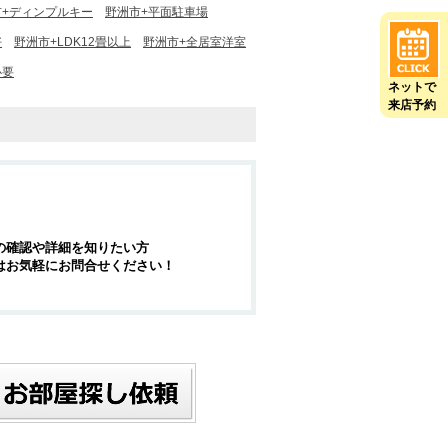
市+ディンプルキー
野洲市+平面駐車場
好
野洲市+LDK12畳以上
野洲市+全居室洋室
必要
ネットで
来店予約
の確認や詳細を知りたい方
はお気軽にお問合せください！