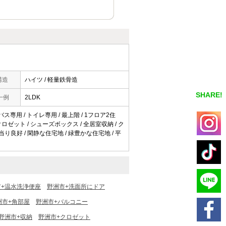
構造
ハイツ / 軽量鉄骨造
SHARE!
一例
2LDK
バス専用 / トイレ専用 / 最上階 / 1フロア2住
/ クロゼット / シューズボックス / 全居室収納 / ク
当り良好 / 閑静な住宅地 / 緑豊かな住宅地 / 平
市+温水洗浄便座
野洲市+洗面所にドア
洲市+角部屋
野洲市+バルコニー
野洲市+収納
野洲市+クロゼット