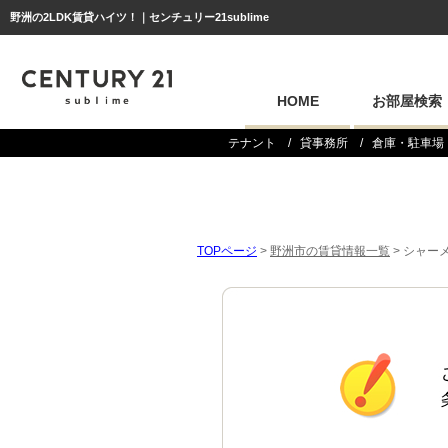
野洲の2LDK賃貸ハイツ！｜センチュリー21sublime
HOME
お部屋検索
テナント
貸事務所
倉庫・駐車場
TOPページ
>
野洲市の賃貸情報一覧
>
シャーメ