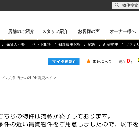
物件検索
店舗のご紹介
スタッフ紹介
お客様の声
オーナー様へ
保証人不要
ペット相談
初期費用お得
駅近
新築物件
ファミ
0
現在
件
ゾン六条 野洲の2LDK賃貸ハイツ！