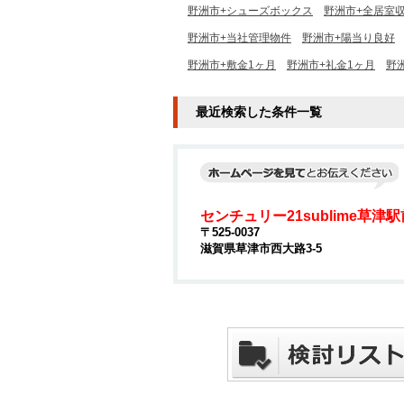
野洲市+シューズボックス
野洲市+全居室
野洲市+当社管理物件
野洲市+陽当り良好
野洲市+敷金1ヶ月
野洲市+礼金1ヶ月
野
最近検索した条件一覧
センチュリー21sublime草津
〒525-0037
滋賀県草津市西大路3-5