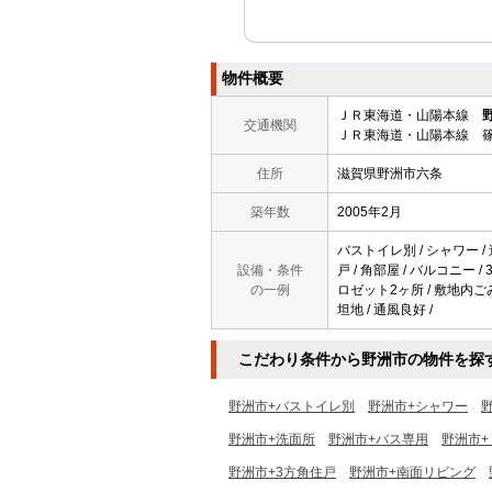
物件概要
ＪＲ東海道・山陽本線
交通機関
ＪＲ東海道・山陽本線 篠
住所
滋賀県野洲市六条
築年数
2005年2月
バストイレ別 / シャワー / 
設備・条件
戸 / 角部屋 / バルコニー 
の一例
ロゼット2ヶ所 / 敷地内ごみ
坦地 / 通風良好 /
こだわり条件から野洲市の物件を探
野洲市+バストイレ別
野洲市+シャワー
野洲市+洗面所
野洲市+バス専用
野洲市+
野洲市+3方角住戸
野洲市+南面リビング