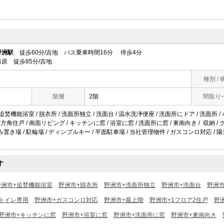
野洲駅
徒歩60分/吉地 バス乗車時間16分 停歩4分
原 徒歩85分/吉地
種別 / 
階層
2階
間取り
追焚機能浴室 / 脱衣所 / 洗面所独立 / 洗面台 / 温水洗浄便座 / 洗面所にドア / 洗面所 / 
/ 3方角住戸 / 南面リビング / キッチンに窓 / 浴室に窓 / 洗面所に窓 / 東南向き / 収納 
置き場 / 駐輪場 / ディンプルキー / 平面駐車場 / 当社管理物件 / ガスコンロ対応 / 陽
す
野洲市+追焚機能浴室
野洲市+脱衣所
野洲市+洗面所独立
野洲市+洗面台
野洲
トイレ専用
野洲市+ガスコンロ対応
野洲市+最上階
野洲市+1フロア2住戸
野
野洲市+キッチンに窓
野洲市+浴室に窓
野洲市+洗面所に窓
野洲市+東南向き