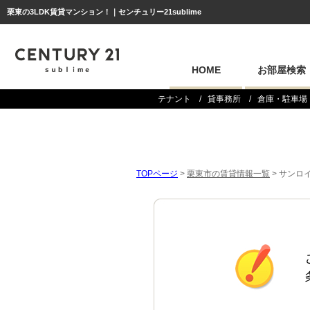
栗東の3LDK賃貸マンション！｜センチュリー21sublime
HOME
お部屋検索
テナント
貸事務所
倉庫・駐車場
TOPページ
>
栗東市の賃貸情報一覧
>
サンロイ