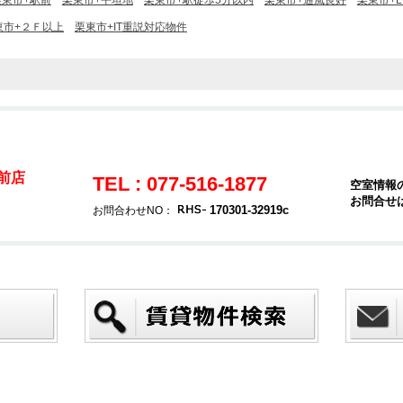
栗東市+駅前
栗東市+平坦地
栗東市+駅徒歩5分以内
栗東市+通風良好
栗東市+L
東市+２Ｆ以上
栗東市+IT重説対応物件
駅前店
TEL : 077-516-1877
空室情報
お問合せ
170301-32919c
お問合わせNO：