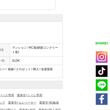
SHARE!
マンション / RC造(鉄筋コンクリー
構造
ト造)
一例
3LDK
ー / 収納 / クロゼット / 押入 / 全居室収
/
市+バス専用
栗東市+トイレ専用
ック
栗東市+エレベーター
栗東市+駐輪場