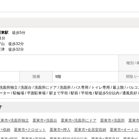
栗東駅
徒歩5分
1分
山 徒歩32分
津 徒歩32分
種別 / 
階層
9階
間取り
洗面所独立 / 洗面台 / 洗面所にドア / 洗面所 / バス専用 / トイレ専用 / 最上階 / バルコニ
ーター / 駐輪場 / 平面駐車場 / 駅まで平坦 / 駅前 / 平坦地 / 駅徒歩5分以内 / 通風良好 
す
栗東市+洗面所独立
栗東市+洗面台
栗東市+洗面所にドア
栗東市+洗面所
栗東
+収納
栗東市+クロゼット
栗東市+押入
栗東市+全居室収納
栗東市+オートロ