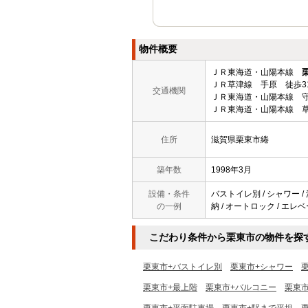
物件概要
ＪＲ東海道・山陽本線
ＪＲ草津線 手原 徒歩3
交通機関
ＪＲ東海道・山陽本線 守
ＪＲ東海道・山陽本線 草
住所
滋賀県栗東市綣
築年数
1998年3月
設備・条件
バストイレ別 / シャワー / 
の一例
納 / オートロック / エレベ
こだわり条件から栗東市の物件を探
栗東市+バストイレ別
栗東市+シャワー
栗東市+最上階
栗東市+バルコニー
栗東市