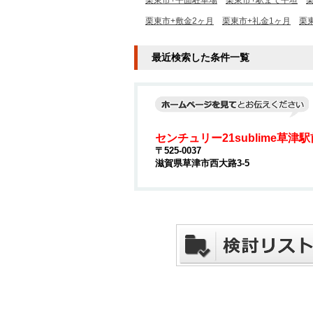
栗東市+平面駐車場
栗東市+駅まで平坦
栗東市+敷金2ヶ月
栗東市+礼金1ヶ月
栗
最近検索した条件一覧
センチュリー21sublime草津
〒525-0037
滋賀県草津市西大路3-5