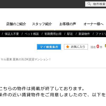
物件検索
店舗のご紹介
スタッフ紹介
お客様の声
オーナー様へ
保証人不要
ペット相談
初期費用お得
駅近
新築物件
ファミ
0
現在
件
ヤル栗東 栗東の3LDK賃貸マンション！