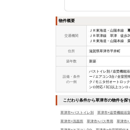
物件概要
ＪＲ東海道・山陽本線
交通機関
ＪＲ草津線 草津 徒歩2
ＪＲ東海道・山陽本線 栗
住所
滋賀県草津市平井町
築年数
新築
バストイレ別 / 追焚機能浴室 
設備・条件
ー / エアコン3台 / 全室
の一例
ク / モニタ付オートロック 
ンロ対応 / 3口以上コンロ 
こだわり条件から草津市の物件を探
草津市+バストイレ別
草津市+追焚機能浴
草津市+洗面所
草津市+バス専用
草津市+