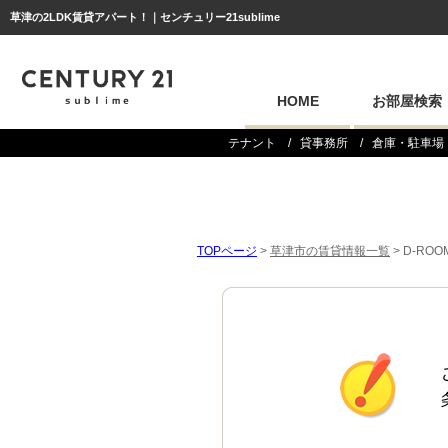
草津の2LDK賃貸アパート！｜センチュリー21sublime
HOME
お部屋検索
テナント
貸事務所
倉庫・駐車場
TOPページ
>
草津市の賃貸情報一覧
>
D-RO