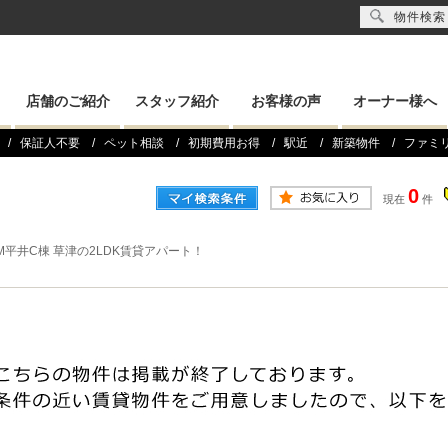
物件検索
店舗のご紹介
スタッフ紹介
お客様の声
オーナー様へ
保証人不要
ペット相談
初期費用お得
駅近
新築物件
ファミ
0
現在
件
OM平井C棟 草津の2LDK賃貸アパート！