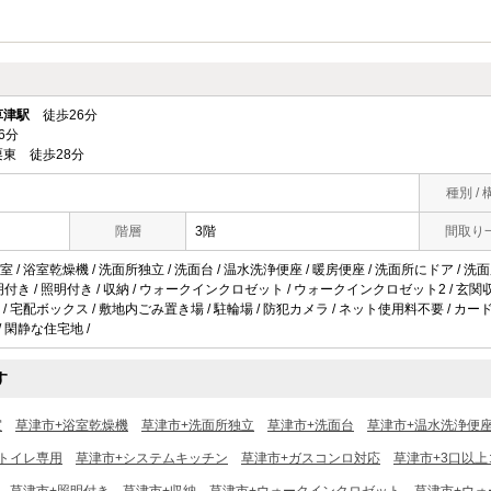
草津駅
徒歩26分
6分
東 徒歩28分
種別 / 
階層
3階
間取り
/ 浴室乾燥機 / 洗面所独立 / 洗面台 / 温水洗浄便座 / 暖房便座 / 洗面所にドア / 洗面所
照明付き / 照明付き / 収納 / ウォークインクロゼット / ウォークインクロゼット2 / 玄
/ 宅配ボックス / 敷地内ごみ置き場 / 駐輪場 / 防犯カメラ / ネット使用料不要 / カー
/ 閑静な住宅地 /
す
室
草津市+浴室乾燥機
草津市+洗面所独立
草津市+洗面台
草津市+温水洗浄便
トイレ専用
草津市+システムキッチン
草津市+ガスコンロ対応
草津市+3口以上