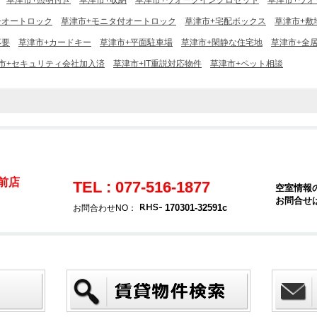
草津市+照明付き
草津市+収納
草津市+ウォークインクロゼット
草津市+ウォ
+オートロック
草津市+モニタ付オートロック
草津市+宅配ボックス
草津市+敷
不要
草津市+カードキー
草津市+平面駐車場
草津市+閑静な住宅地
草津市+全
市+セキュリティ会社加入済
草津市+IT重説対応物件
草津市+ペット相談
駅前店
TEL : 077-516-1877
空室情報
お問合せ
170301-32591c
お問合わせNO：