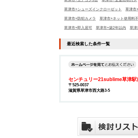
草津市+エアコン3台
草津市+全室照明付き
草津市+シューズインクローゼット
草津市
草津市+防犯カメラ
草津市+ネット使用料
草津市+即入居可
草津市+築2年以内
草津
最近検索した条件一覧
センチュリー21sublime草津
〒525-0037
滋賀県草津市西大路3-5