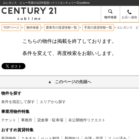
エレガンス ビュー手原の1LDK賃貸ハイツ | センチュリー21sublime
物件検索
お店へ連絡
TOPページ
>
物件検索
>
栗東市の賃貸情報一覧
>
手原の賃貸情報一覧
>
エレガンス ビ
こちらの物件は掲載を終了しております。
条件を変えて、再度検索をお願いします。
このページの先頭へ
物件を探す
条件を指定して探す
エリアから探す
事業用物件特集
テナント
事務所
貸倉庫・駐車場
未公開物件リクエスト
おすすめ賃貸特集
新築物件
エキチカ
ペット相談
新婚向け
分譲・賃貸
リノベ済み