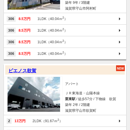
築年 9年 / 3階建
滋賀県守山市阿村町
2
306
8.5万円
1LDK（40.04ｍ
）
2
306
8.5万円
1LDK（40.04ｍ
）
2
306
8.5万円
1LDK（40.04ｍ
）
2
306
8.5万円
1LDK（40.04ｍ
）
ビエノス欲賀
アパート
ＪＲ東海道・山陽本線
栗東駅
/ 徒歩57分 / 下物線 欲賀
築年 2年 / 2階建
滋賀県守山市欲賀町
2
2
13万円
2LDK（91.67ｍ
）