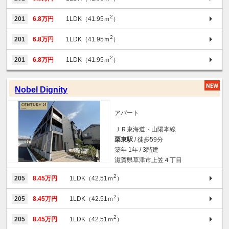
2
201
6.8万円
1LDK（41.95ｍ
）
2
201
6.8万円
1LDK（41.95ｍ
）
2
201
6.8万円
1LDK（41.95ｍ
）
Nobel Dignity
アパート
ＪＲ東海道・山陽本線
栗東駅
/ 徒歩59分
築年 1年 / 3階建
滋賀県草津市上笠４丁目
2
205
8.45万円
1LDK（42.51ｍ
）
2
205
8.45万円
1LDK（42.51ｍ
）
2
205
8.45万円
1LDK（42.51ｍ
）