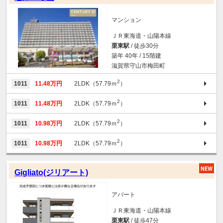
マンション
ＪＲ東海道・山陽本線
栗東駅
/ 徒歩30分
築年 40年 / 15階建
滋賀県守山市梅田町
2
1011
11.48万円
2LDK（57.79ｍ
）
2
1011
11.48万円
2LDK（57.79ｍ
）
2
1011
10.98万円
2LDK（57.79ｍ
）
2
1011
10.98万円
2LDK（57.79ｍ
）
Gigliato(ジリアート)
アパート
ＪＲ東海道・山陽本線
栗東駅
/ 徒歩47分