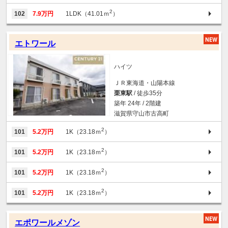
2
102
7.9万円
1LDK（41.01ｍ
）
エトワール
ハイツ
ＪＲ東海道・山陽本線
栗東駅
/ 徒歩35分
築年 24年 / 2階建
滋賀県守山市古高町
2
101
5.2万円
1K（23.18ｍ
）
2
101
5.2万円
1K（23.18ｍ
）
2
101
5.2万円
1K（23.18ｍ
）
2
101
5.2万円
1K（23.18ｍ
）
エポワールメゾン