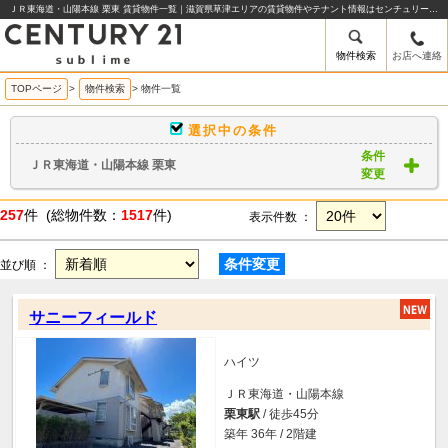
ＪＲ東海道・山陽本線 栗東 賃貸物件一覧｜滋賀県草津エリアの賃貸物件やテナント情報はセンチュリー21sublime
物件検索
お店へ連絡
TOPページ
>
物件検索
>
物件一覧
選択中の条件
条件
ＪＲ東海道・山陽本線 栗東
変更
257
件 (総物件数：
1517
件)
表示件数 ：
条件変更
並び順 ：
サニーフィールド
ハイツ
ＪＲ東海道・山陽本線
栗東駅
/ 徒歩45分
築年 36年 / 2階建