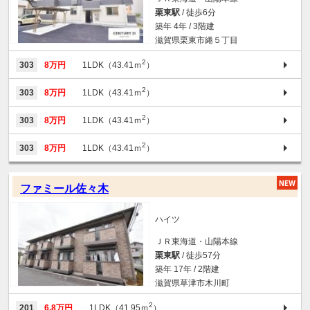
栗東駅
/ 徒歩6分
築年 4年 / 3階建
滋賀県栗東市綣５丁目
2
303
8万円
1LDK（43.41ｍ
）
2
303
8万円
1LDK（43.41ｍ
）
2
303
8万円
1LDK（43.41ｍ
）
2
303
8万円
1LDK（43.41ｍ
）
ファミール佐々木
ハイツ
ＪＲ東海道・山陽本線
栗東駅
/ 徒歩57分
築年 17年 / 2階建
滋賀県草津市木川町
2
201
6.8万円
1LDK（41.95ｍ
）