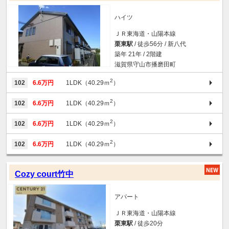
ハイツ
ＪＲ東海道・山陽本線
栗東駅
/ 徒歩56分 / 新八代
築年 21年 / 2階建
滋賀県守山市播磨田町
2
102
6.6万円
1LDK（40.29ｍ
）
2
102
6.6万円
1LDK（40.29ｍ
）
2
102
6.6万円
1LDK（40.29ｍ
）
2
102
6.6万円
1LDK（40.29ｍ
）
Cozy court竹中
アパート
ＪＲ東海道・山陽本線
栗東駅
/ 徒歩20分