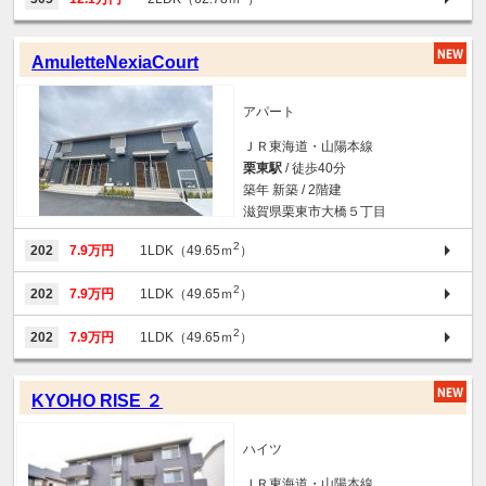
AmuletteNexiaCourt
アパート
ＪＲ東海道・山陽本線
栗東駅
/ 徒歩40分
築年 新築 / 2階建
滋賀県栗東市大橋５丁目
2
202
7.9万円
1LDK（49.65ｍ
）
2
202
7.9万円
1LDK（49.65ｍ
）
2
202
7.9万円
1LDK（49.65ｍ
）
KYOHO RISE ２
ハイツ
ＪＲ東海道・山陽本線