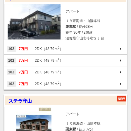
アパート
ＪＲ東海道・山陽本線
栗東駅
/ 徒歩28分
築年 30年 / 2階建
滋賀県守山市今宿２丁目
2
102
7万円
2DK（48.79ｍ
）
2
102
7万円
2DK（48.79ｍ
）
2
102
7万円
2DK（48.79ｍ
）
2
102
7万円
2DK（48.79ｍ
）
ステラ守山
アパート
ＪＲ東海道・山陽本線
栗東駅
/ 徒歩32分