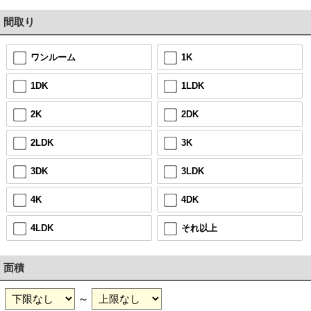
間取り
ワンルーム
1K
1DK
1LDK
2K
2DK
2LDK
3K
3DK
3LDK
4K
4DK
4LDK
それ以上
面積
～