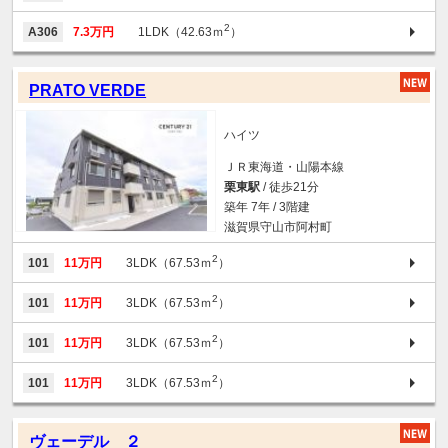
2
A306
7.3万円
1LDK（42.63ｍ
）
PRATO VERDE
ハイツ
ＪＲ東海道・山陽本線
栗東駅
/ 徒歩21分
築年 7年 / 3階建
滋賀県守山市阿村町
2
101
11万円
3LDK（67.53ｍ
）
2
101
11万円
3LDK（67.53ｍ
）
2
101
11万円
3LDK（67.53ｍ
）
2
101
11万円
3LDK（67.53ｍ
）
ヴェーデル ２