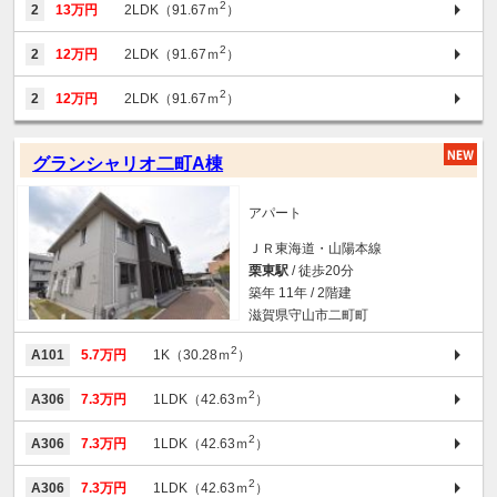
2
2
13万円
2LDK（91.67ｍ
）
2
2
12万円
2LDK（91.67ｍ
）
2
2
12万円
2LDK（91.67ｍ
）
グランシャリオ二町A棟
アパート
ＪＲ東海道・山陽本線
栗東駅
/ 徒歩20分
築年 11年 / 2階建
滋賀県守山市二町町
2
A101
5.7万円
1K（30.28ｍ
）
2
A306
7.3万円
1LDK（42.63ｍ
）
2
A306
7.3万円
1LDK（42.63ｍ
）
2
A306
7.3万円
1LDK（42.63ｍ
）