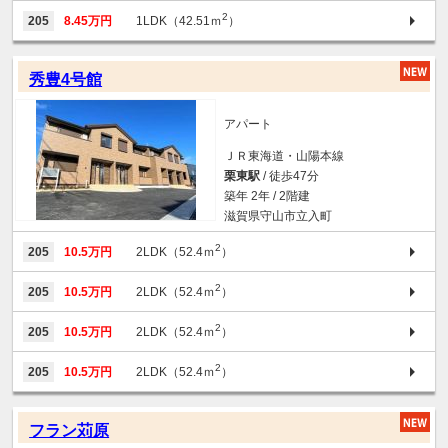
2
205
8.45万円
1LDK（42.51ｍ
）
秀豊4号館
アパート
ＪＲ東海道・山陽本線
栗東駅
/ 徒歩47分
築年 2年 / 2階建
滋賀県守山市立入町
2
205
10.5万円
2LDK（52.4ｍ
）
2
205
10.5万円
2LDK（52.4ｍ
）
2
205
10.5万円
2LDK（52.4ｍ
）
2
205
10.5万円
2LDK（52.4ｍ
）
フラン苅原