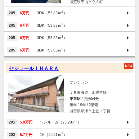
滋賀県守山市立入町
2
205
6万円
3DK（53.83ｍ
）
2
205
6万円
3DK（53.83ｍ
）
2
205
6万円
3DK（53.83ｍ
）
2
205
6万円
3DK（53.83ｍ
）
セジュールＩＨＡＲＡ
マンション
ＪＲ東海道・山陽本線
栗東駅
/ 徒歩54分
築年 19年 / 2階建
滋賀県草津市上笠３丁目
2
201
5.9万円
ワンルーム（25.28ｍ
）
2
202
5.7万円
1K（25.11ｍ
）