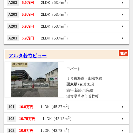
2
A203
5.9万円
2LDK（53.4ｍ
）
2
A203
5.9万円
2LDK（53.4ｍ
）
2
A203
5.9万円
2LDK（53.4ｍ
）
2
A203
5.9万円
2LDK（53.4ｍ
）
アルタ若竹ビュー
アパート
ＪＲ東海道・山陽本線
栗東駅
/ 徒歩31分
築年 新築 / 3階建
滋賀県草津市若竹町
2
101
10.8万円
1LDK（45.27ｍ
）
2
103
10.75万円
1LDK（42.12ｍ
）
2
102
10.6万円
1LDK（42.78ｍ
）