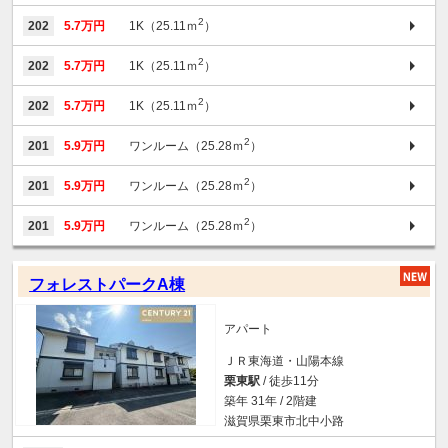
2
202
5.7万円
1K（25.11ｍ
）
2
202
5.7万円
1K（25.11ｍ
）
2
202
5.7万円
1K（25.11ｍ
）
2
201
5.9万円
ワンルーム（25.28ｍ
）
2
201
5.9万円
ワンルーム（25.28ｍ
）
2
201
5.9万円
ワンルーム（25.28ｍ
）
フォレストパークA棟
アパート
ＪＲ東海道・山陽本線
栗東駅
/ 徒歩11分
築年 31年 / 2階建
滋賀県栗東市北中小路