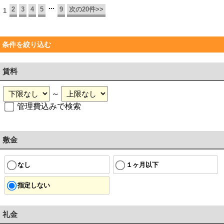
...
2
3
4
5
9
次の20件>>
1
条件を絞り込む
賃料
～
管理費込みで検索
敷金
なし
１ヶ月以下
指定しない
礼金