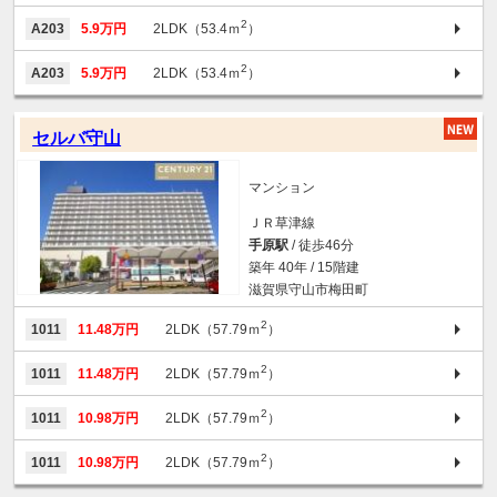
2
A203
5.9万円
2LDK（53.4ｍ
）
2
A203
5.9万円
2LDK（53.4ｍ
）
セルバ守山
マンション
ＪＲ草津線
手原駅
/ 徒歩46分
築年 40年 / 15階建
滋賀県守山市梅田町
2
1011
11.48万円
2LDK（57.79ｍ
）
2
1011
11.48万円
2LDK（57.79ｍ
）
2
1011
10.98万円
2LDK（57.79ｍ
）
2
1011
10.98万円
2LDK（57.79ｍ
）