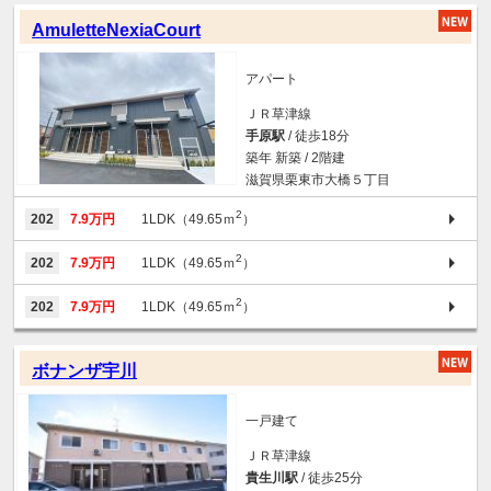
AmuletteNexiaCourt
アパート
ＪＲ草津線
手原駅
/ 徒歩18分
築年 新築 / 2階建
滋賀県栗東市大橋５丁目
2
202
7.9万円
1LDK（49.65ｍ
）
2
202
7.9万円
1LDK（49.65ｍ
）
2
202
7.9万円
1LDK（49.65ｍ
）
ボナンザ宇川
一戸建て
ＪＲ草津線
貴生川駅
/ 徒歩25分