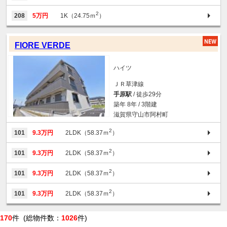
2
208
5万円
1K（24.75ｍ
）
FIORE VERDE
ハイツ
ＪＲ草津線
手原駅
/ 徒歩29分
築年 8年 / 3階建
滋賀県守山市阿村町
2
101
9.3万円
2LDK（58.37ｍ
）
2
101
9.3万円
2LDK（58.37ｍ
）
2
101
9.3万円
2LDK（58.37ｍ
）
2
101
9.3万円
2LDK（58.37ｍ
）
170
件 (総物件数：
1026
件)