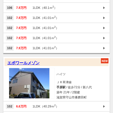
2
106
7.9万円
1LDK（40.1ｍ
）
2
102
7.9万円
1LDK（41.01ｍ
）
2
102
7.9万円
1LDK（41.01ｍ
）
2
102
7.9万円
1LDK（41.01ｍ
）
2
102
7.9万円
1LDK（41.01ｍ
）
エポワールメゾン
ハイツ
ＪＲ草津線
手原駅
/ 徒歩72分 / 新八代
築年 21年 / 2階建
滋賀県守山市播磨田町
2
102
6.6万円
1LDK（40.29ｍ
）