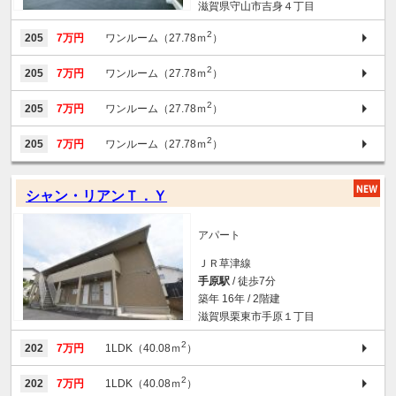
滋賀県守山市吉身４丁目
2
205
7万円
ワンルーム（27.78ｍ
）
2
205
7万円
ワンルーム（27.78ｍ
）
2
205
7万円
ワンルーム（27.78ｍ
）
2
205
7万円
ワンルーム（27.78ｍ
）
シャン・リアンＴ．Ｙ
アパート
ＪＲ草津線
手原駅
/ 徒歩7分
築年 16年 / 2階建
滋賀県栗東市手原１丁目
2
202
7万円
1LDK（40.08ｍ
）
2
202
7万円
1LDK（40.08ｍ
）