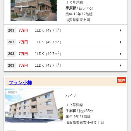
ＪＲ草津線
手原駅
/ 徒歩35分
築年 12年 / 2階建
滋賀県栗東市岡
2
203
7万円
1LDK（49.7ｍ
）
2
203
7万円
1LDK（49.7ｍ
）
2
203
7万円
1LDK（49.7ｍ
）
2
203
7万円
1LDK（49.7ｍ
）
フラン小柿
ハイツ
ＪＲ草津線
手原駅
/ 徒歩35分
築年 4年 / 3階建
滋賀県栗東市小柿５丁目