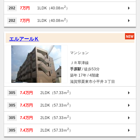
2
202
7万円
1LDK（40.08ｍ
）
2
202
7万円
1LDK（40.08ｍ
）
エルアールＫ
マンション
ＪＲ草津線
手原駅
/ 徒歩53分
築年 17年 / 4階建
滋賀県栗東市小平井３丁目
2
305
7.4万円
2LDK（57.33ｍ
）
2
305
7.4万円
2LDK（57.33ｍ
）
2
305
7.4万円
2LDK（57.33ｍ
）
2
305
7.4万円
2LDK（57.33ｍ
）