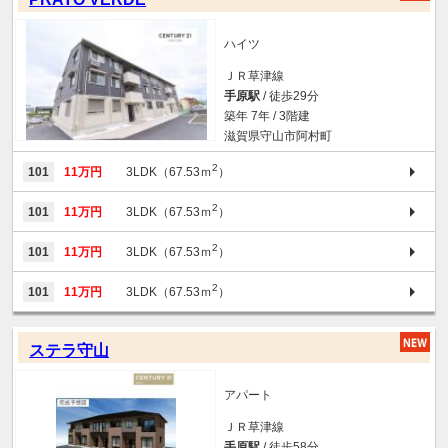
ハイツ
ＪＲ草津線
手原駅
/ 徒歩29分
築年 7年 / 3階建
滋賀県守山市阿村町
2
101
11万円
3LDK（67.53ｍ
）
2
101
11万円
3LDK（67.53ｍ
）
2
101
11万円
3LDK（67.53ｍ
）
2
101
11万円
3LDK（67.53ｍ
）
ステラ守山
アパート
ＪＲ草津線
手原駅
/ 徒歩58分