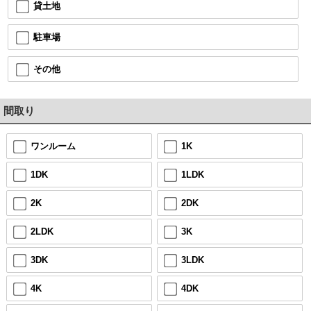
貸土地
駐車場
その他
間取り
ワンルーム
1K
1DK
1LDK
2K
2DK
2LDK
3K
3DK
3LDK
4K
4DK