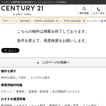
レジデンス藤野洲の2LDK賃貸マンション | センチュリー21sublime
物件検索
お店へ連絡
TOPページ
>
物件検索
>
野洲市の賃貸情報一覧
>
野洲の賃貸情報一覧
>
レジデンス藤 
こちらの物件は掲載を終了しております。
条件を変えて、再度検索をお願いします。
このページの先頭へ
物件を探す
条件を指定して探す
エリアから探す
事業用物件特集
テナント
事務所
貸倉庫・駐車場
未公開物件リクエスト
おすすめ賃貸特集
新築物件
エキチカ
ペット相談
新婚向け
分譲・賃貸
リノベ済み