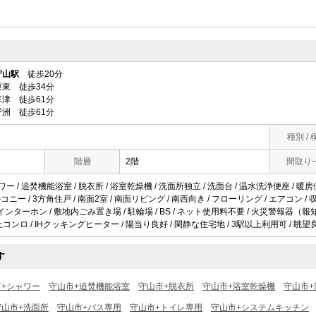
守山駅
徒歩20分
東 徒歩34分
津 徒歩61分
洲 徒歩61分
種別 / 
階層
2階
間取り
ワー / 追焚機能浴室 / 脱衣所 / 浴室乾燥機 / 洗面所独立 / 洗面台 / 温水洗浄便座 / 暖房便
 バルコニー / 3方角住戸 / 南面2室 / 南面リビング / 南西向き / フローリング / エアコン 
TVインターホン / 敷地内ごみ置き場 / 駐輪場 / BS / ネット使用料不要 / 火災警報器（報
上コンロ / IHクッキングヒーター / 陽当り良好 / 閑静な住宅地 / 3駅以上利用可 / 眺望良
す
市+シャワー
守山市+追焚機能浴室
守山市+脱衣所
守山市+浴室乾燥機
守山市+
守山市+洗面所
守山市+バス専用
守山市+トイレ専用
守山市+システムキッチン