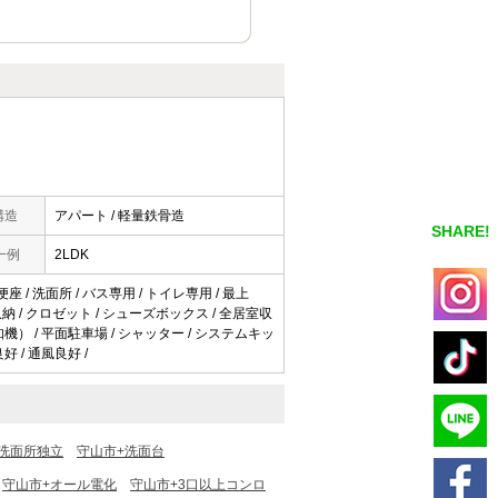
構造
アパート / 軽量鉄骨造
SHARE!
一例
2LDK
座 / 洗面所 / バス専用 / トイレ専用 / 最上
/ 収納 / クロゼット / シューズボックス / 全居室収
知機） / 平面駐車場 / シャッター / システムキッ
好 / 通風良好 /
洗面所独立
守山市+洗面台
守山市+オール電化
守山市+3口以上コンロ