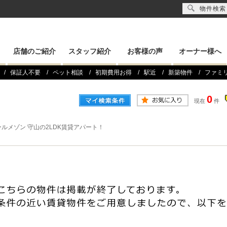
物件検索
店舗のご紹介
スタッフ紹介
お客様の声
オーナー様へ
保証人不要
ペット相談
初期費用お得
駅近
新築物件
ファミ
0
現在
件
ルメゾン 守山の2LDK賃貸アパート！