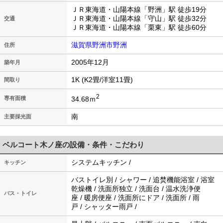
ＪＲ東海道・山陽本線「野洲」駅 徒歩19分
ＪＲ東海道・山陽本線「守山」駅 徒歩32分
交通
ＪＲ東海道・山陽本線「栗東」駅 徒歩60分
滋賀県野洲市野洲
住所
2005年12月
築年月
1K (K2畳/洋室11畳)
間取り
2
34.68ｍ
専有面積
南
主要採光面
ベルコート木ノ座の設備・条件・こだわり
システムキッチン /
キッチン
バストイレ別 / シャワー / 追焚機能浴室 / 浴室
乾燥機 / 洗面所独立 / 洗面台 / 温水洗浄便
バス・トイレ
座 / 暖房便座 / 洗面所にドア / 洗面所 / 雨
戸 / シャッター雨戸 /