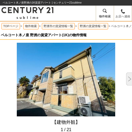
ベルコート木ノ座野洲の1K賃貸アパート | センチュリー21sublime
物件検索
お店へ連絡
TOPページ
>
物件検索
>
野洲市の賃貸情報一覧
>
野洲の賃貸情報一覧
>
ベルコート木ノ
ベルコート木ノ座 野洲の賃貸アパート(1K)の物件情報
【建物外観】
1 / 21