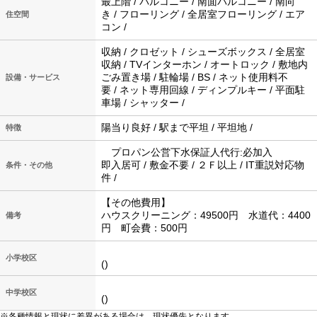
最上階 / バルコニー / 南面バルコニー / 南向
き / フローリング / 全居室フローリング / エア
住空間
コン /
収納 / クロゼット / シューズボックス / 全居室
収納 / TVインターホン / オートロック / 敷地内
ごみ置き場 / 駐輪場 / BS / ネット使用料不
設備・サービス
要 / ネット専用回線 / ディンプルキー / 平面駐
車場 / シャッター /
陽当り良好 / 駅まで平坦 / 平坦地 /
特徴
プロパン公営下水保証人代行:必加入
即入居可 / 敷金不要 / ２Ｆ以上 / IT重説対応物
条件・その他
件 /
【その他費用】
ハウスクリーニング：49500円 水道代：4400
備考
円 町会費：500円
小学校区
()
中学校区
()
※各種情報と現状に差異がある場合は、現状優先となります。