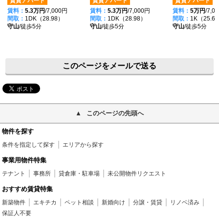
賃貸アパート
賃貸アパート
賃貸アパート
賃料：
5.3万円
/7,000円
賃料：
5.3万円
/7,000円
賃料：
5万円
/7,0
間取：
1DK（28.98）
間取：
1DK（28.98）
間取：
1K（25.6
守山
/徒歩5分
守山
/徒歩5分
守山
/徒歩5分
このページをメールで送る
このページの先頭へ
物件を探す
条件を指定して探す
エリアから探す
事業用物件特集
テナント
事務所
貸倉庫・駐車場
未公開物件リクエスト
おすすめ賃貸特集
新築物件
エキチカ
ペット相談
新婚向け
分譲・賃貸
リノベ済み
保証人不要