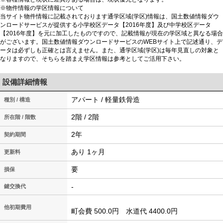
※物件情報の学区情報について
当サイト物件情報に記載されております通学区域(学区)情報は、国土数値情報ダウ
ンロードサービスが提供する小学校区データ【2016年度】及び中学校区データ
【2016年度】を元に加工したものですので、記載情報が現在の学区域と異なる場合
がございます。国土数値情報ダウンロードサービスのWEBサイト上で記述通り、デ
ータは必ずしも正確とは言えません。また、通学区域(学区)は毎年見直しの対象と
なりますので、そちらを踏まえ学区情報は参考としてご活用下さい。
設備詳細情報
アパート / 軽量鉄骨造
種別 / 構造
2階 / 2階
所在階 / 階数
2年
契約期間
あり 1ヶ月
更新料
要
損保
-
鍵交換代
他初期費用
町会費 500.0円 水道代 4400.0円