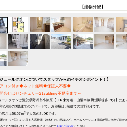
【建物外観】
ジュールクオンについてスタッフからのイチオシポイント！】
アコン付き◆ネット無料◆保証人不要◆
問合せはセンチュリー21sublime不動産まで～
ュールクオンは滋賀県野洲市小篠原【ＪＲ東海道・山陽本線 野洲駅徒歩19分】にある
17年2月築の3階建てのアパートで、お部屋は3階建ての2階部分です。
2
広さは58.07ｍ
で人気の2LDKです。
屋のもっと詳しい内容や入居時期、諸条件のご相談など、ホームページには掲載が間に合わず載せ
ることが御座いましたらお気軽にメールにて
お問い合わせ
ください。