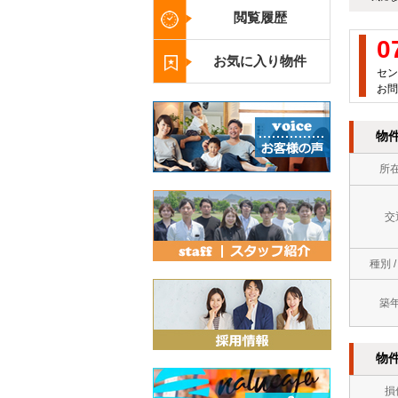
閲覧履歴
0
お気に入り物件
セン
お問
物
所
交
種別 
築
物
損