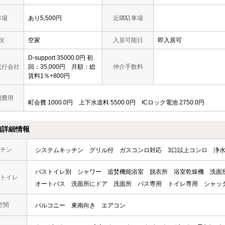
車場
あり5,500円
近隣駐車場
況
空家
入居可能日
即入居可
D-support 35000.0円 初
代行会社
回：35,000円 月額：総
仲介手数料
賃料1％+800円
期費用
町会費 1000.0円 上下水道料 5500.0円 ICロック電池 2750.0円
備詳細情報
チン
システムキッチン
グリル付
ガスコンロ対応
3口以上コンロ
浄
バストイレ別
シャワー
追焚機能浴室
脱衣所
浴室乾燥機
洗面
トイレ
オートバス
洗面所にドア
洗面所
バス専用
トイレ専用
シャッ
空間
バルコニー
東南向き
エアコン