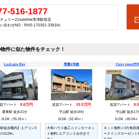
77-516-1877
チュリー21sublime草津駅前店
い合わせNO：RHS-170301-33916c
の物件に似た物件をチェック！
LuzLazo Esy
秀豊4号館
Cozy court竹
9.8万円
10.5万円
8.
賃貸アパート
賃貸アパート
賃貸アパート
栗東駅 徒歩21分
守山駅 徒歩18分
守山駅 徒歩17
2LDK（55.25㎡）
2LDK（52.40㎡）
1LDK（40.04
駅徒歩圏内】エアコン3
大和ハウス施工☆インターネッ
ネット無料☆3方角部
の2LDK♪
ト無料♪エアコン２台付きで
ークインクローゼット