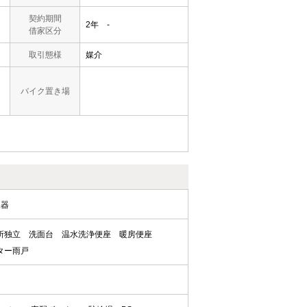
契約期間
2年 -
借家区分
取引態様
媒介
バイク置き場
水器
所独立
洗面台
温水洗浄便座
暖房便座
ター雨戸