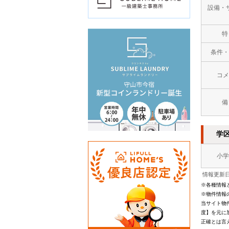
設備・
特
条件・
コメ
備
学
小学
情報更新日：
※各種情報
※物件情報
当サイト物
度】を元に
正確とは言