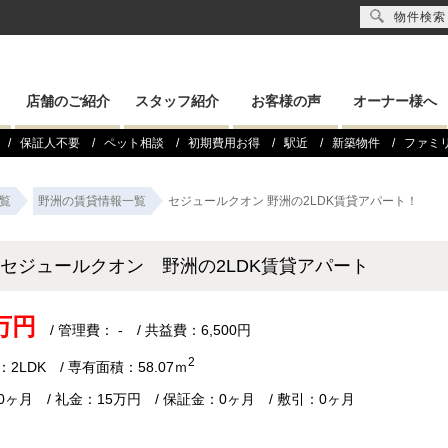
物件検索
店舗のご紹介
スタッフ紹介
お客様の声
オーナー様へ
保証人不要
ペット相談
初期費用お得
駅近
新築物件
ファミ
覧
野洲の賃貸情報一覧
セジュールクオン 野洲の2LDK賃貸アパート！
セジュールクオン 野洲の2LDK賃貸アパート
5万円
/ 管理費： - / 共益費：6,500円
2
2LDK / 専有面積：58.07ｍ
0ヶ月 / 礼金：15万円 / 保証金：0ヶ月 / 敷引：0ヶ月