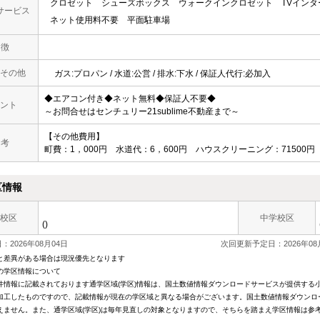
クロゼット
シューズボックス
ウォークインクロゼット
TVイン
サービス
ネット使用料不要
平面駐車場
 徴
その他
ガス:プロパン / 水道:公営 / 排水:下水 / 保証人代行:必加入
◆エアコン付き◆ネット無料◆保証人不要◆
ント
～お問合せはセンチュリー21sublime不動産まで～
【その他費用】
 考
町費：1，000円 水道代：6，600円 ハウスクリーニング：71500円
区情報
校区
中学校区
()
2026年08月04日
次回更新予定日：2026年08
と差異がある場合は現況優先となります
の学区情報について
件情報に記載されております通学区域(学区)情報は、国土数値情報ダウンロードサービスが提供する小学
加工したものですので、記載情報が現在の学区域と異なる場合がございます。国土数値情報ダウンロ
えません。また、通学区域(学区)は毎年見直しの対象となりますので、そちらを踏まえ学区情報は参