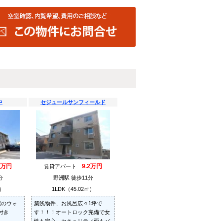
中
セジュールサンフィールド
5万円
9.2万円
賃貸アパート
分
野洲駅 徒歩11分
㎡）
1LDK（45.02㎡）
屋のウォ
築浅物件、お風呂広々1坪で
付き
す！！！オートロック完備で女