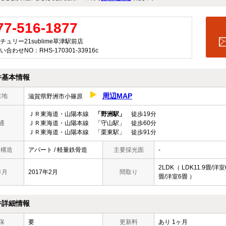
77-516-1877
チュリー21sublime草津駅前店
い合わせNO：RHS-170301-33916c
件基本情報
周辺MAP
在地
滋賀県野洲市小篠原
ＪＲ東海道・山陽本線
「野洲駅」
徒歩19分
通
ＪＲ東海道・山陽本線 「守山駅」 徒歩60分
ＪＲ東海道・山陽本線 「栗東駅」 徒歩91分
/ 構造
アパート / 軽量鉄骨造
主要採光面
-
2LDK（ LDK11.9畳/洋室
年月
2017年2月
間取り
畳/洋室6畳 ）
件詳細情報
保
要
更新料
あり 1ヶ月