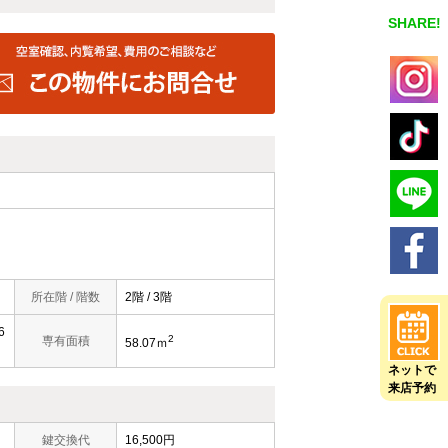
SHARE!
所在階 / 階数
2階 / 3階
6
2
専有面積
58.07ｍ
ネットで
来店予約
鍵交換代
16,500円