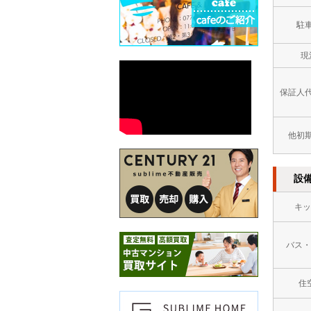
駐
現
保証人
他初
設
キッ
バス・
住