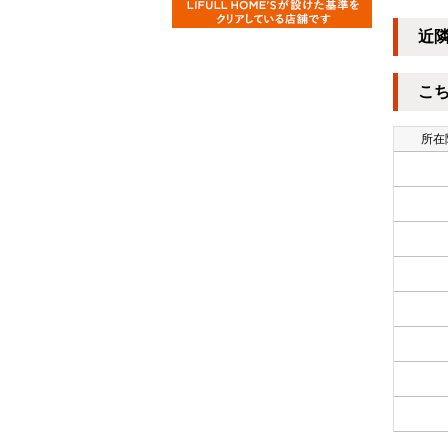
近
こ
所在