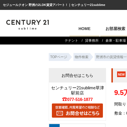
セジュールクオン 野洲の2LDK賃貸アパート！｜センチュリー21sublime
HOME
お部屋検索
テナント
貸事務所
倉庫・駐車場
TOPページ
物件検索
野洲市の賃貸情報一
お問合せはこちら
センチュリー21sublime草津
9.
駅前店
077-516-1877
間取り：
敷金：