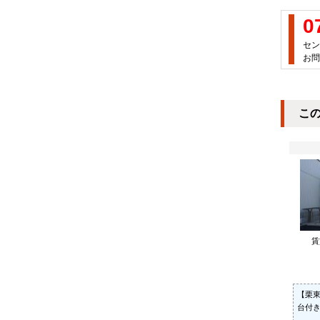
0
セン
お問
こ
【栗東
台付き