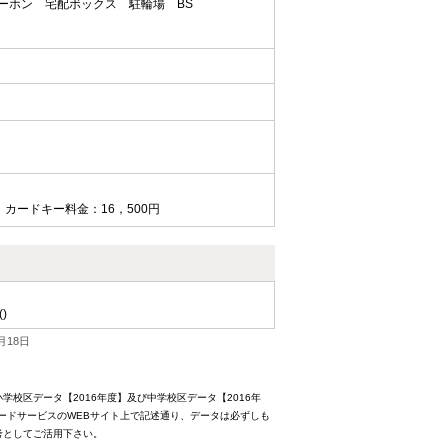
ターホン
宅配ボックス
駐輪場
BS
 カードキー料金：16，500円
()
月18日
校区データ【2016年度】及び中学校区データ【2016年
ードサービスのWEBサイト上で記述通り、データは必ずしも
考としてご活用下さい。