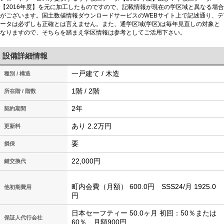
【2016年度】を元に加工したものですので、記載情報が現在の学区域と異なる場合
がございます。国土数値情報ダウンロードサービスのWEBサイト上で記述通り、デ
ータは必ずしも正確とは言えません。また、通学区域(学区)は毎年見直しの対象と
なりますので、そちらを踏まえ学区情報は参考としてご活用下さい。
設備詳細情報
一戸建て / 木造
種別 / 構造
1階 / 2階
所在階 / 階数
2年
契約期間
あり 2.2万円
更新料
要
損保
22,000円
鍵交換代
町内会費（月額） 600.0円 SSS24/月 1925.0
他初期費用
円
日本セーフティー 50.0ヶ月 初回：50％または
保証人代行会社
60％ 月額900円