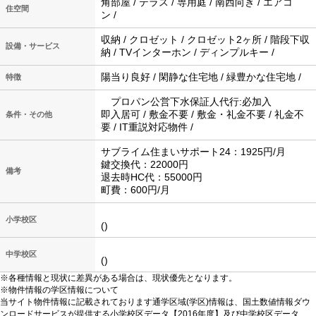
角部屋 / テラス / 専用庭 / 南西向き / エアコ
住空間
ン /
収納 / クロゼット / クロゼット2ヶ所 / 階段下収
設備・サービス
納 / TVインターホン / ディンプルキー /
陽当り良好 / 閑静な住宅地 / 緑豊かな住宅地 /
特徴
プロパン公営下水保証人代行:必加入
即入居可 / 敷金不要 / 敷金・礼金不要 / 礼金不
条件・その他
要 / IT重説対応物件 /
サブライム住まいサポート24：1925円/月
鍵交換代：22000円
備考
退去時HC代：55000円
町費：600円/月
小学校区
()
中学校区
()
※各種情報と現状に差異がある場合は、現状優先となります。
※物件情報の学区情報について
当サイト物件情報に記載されております通学区域(学区)情報は、国土数値情報ダウ
ンロードサービスが提供する小学校区データ【2016年度】及び中学校区データ