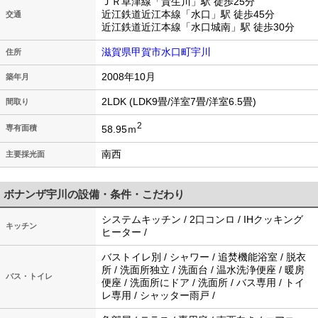
ＪＲ草津線「貴生川」駅 徒歩25分
近江鉄道近江本線「水口」駅 徒歩45分
交通
近江鉄道近江本線「水口城南」駅 徒歩30分
滋賀県甲賀市水口町宇川
住所
2008年10月
築年月
2LDK (LDK9畳/洋室7畳/洋室6.5畳)
間取り
2
58.95ｍ
専有面積
南西
主要採光面
ボナンザ宇川の設備・条件・こだわり
システムキッチン / 2口コンロ / IHクッキング
キッチン
ヒーター /
バストイレ別 / シャワー / 追焚機能浴室 / 脱衣
所 / 洗面所独立 / 洗面台 / 温水洗浄便座 / 暖房
バス・トイレ
便座 / 洗面所にドア / 洗面所 / バス専用 / トイ
レ専用 / シャッター雨戸 /