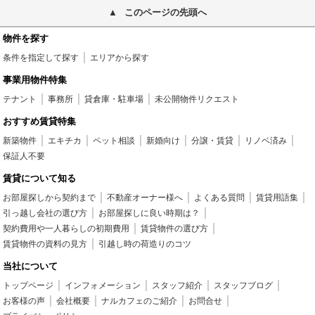
このページの先頭へ
物件を探す
条件を指定して探す
エリアから探す
事業用物件特集
テナント
事務所
貸倉庫・駐車場
未公開物件リクエスト
おすすめ賃貸特集
新築物件
エキチカ
ペット相談
新婚向け
分譲・賃貸
リノベ済み
保証人不要
賃貸について知る
お部屋探しから契約まで
不動産オーナー様へ
よくある質問
賃貸用語集
引っ越し会社の選び方
お部屋探しに良い時期は？
契約費用や一人暮らしの初期費用
賃貸物件の選び方
賃貸物件の資料の見方
引越し時の荷造りのコツ
当社について
トップページ
インフォメーション
スタッフ紹介
スタッフブログ
お客様の声
会社概要
ナルカフェのご紹介
お問合せ