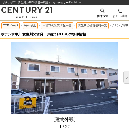
ボナンザ宇川貴生川の2LDK賃貸一戸建て | センチュリー21sublime
物件検索
お店へ連絡
TOPページ
>
物件検索
>
甲賀市の賃貸情報一覧
>
貴生川の賃貸情報一覧
>
ボナンザ宇川
ボナンザ宇川 貴生川の賃貸一戸建て(2LDK)の物件情報
【建物外観】
1 / 22