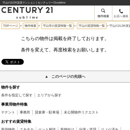
守山の2LDK賃貸マンション | センチュリー21sublime
物件検索
お店へ連絡
TOPページ
>
物件検索
>
守山市の賃貸情報一覧
>
守山の賃貸情報一覧
>
守山の2LDK
こちらの物件は掲載を終了しております。
条件を変えて、再度検索をお願いします。
このページの先頭へ
物件を探す
条件を指定して探す
エリアから探す
事業用物件特集
テナント
事務所
貸倉庫・駐車場
未公開物件リクエスト
おすすめ賃貸特集
新築物件
エキチカ
ペット相談
新婚向け
分譲・賃貸
リノベ済み