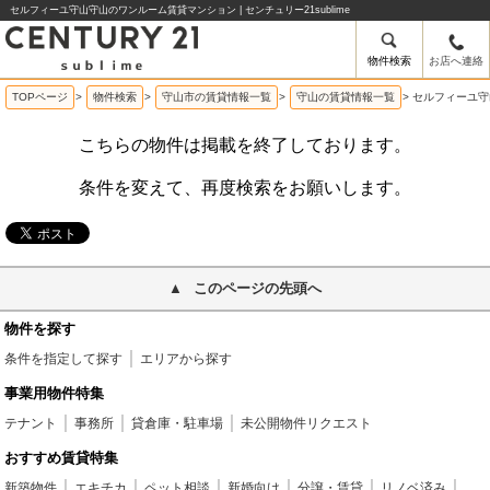
セルフィーユ守山守山のワンルーム賃貸マンション | センチュリー21sublime
物件検索
お店へ連絡
TOPページ
>
物件検索
>
守山市の賃貸情報一覧
>
守山の賃貸情報一覧
>
セルフィーユ守
こちらの物件は掲載を終了しております。
条件を変えて、再度検索をお願いします。
このページの先頭へ
物件を探す
条件を指定して探す
エリアから探す
事業用物件特集
テナント
事務所
貸倉庫・駐車場
未公開物件リクエスト
おすすめ賃貸特集
新築物件
エキチカ
ペット相談
新婚向け
分譲・賃貸
リノベ済み