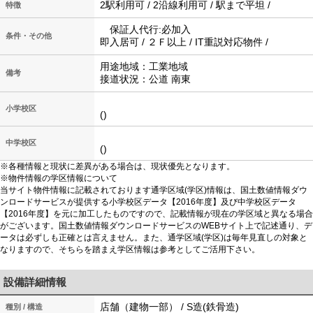
2駅利用可 / 2沿線利用可 / 駅まで平坦 /
特徴
保証人代行:必加入
条件・その他
即入居可 / ２Ｆ以上 / IT重説対応物件 /
用途地域：工業地域
備考
接道状況：公道 南東
小学校区
()
中学校区
()
※各種情報と現状に差異がある場合は、現状優先となります。
※物件情報の学区情報について
当サイト物件情報に記載されております通学区域(学区)情報は、国土数値情報ダウ
ンロードサービスが提供する小学校区データ【2016年度】及び中学校区データ
【2016年度】を元に加工したものですので、記載情報が現在の学区域と異なる場合
がございます。国土数値情報ダウンロードサービスのWEBサイト上で記述通り、デ
ータは必ずしも正確とは言えません。また、通学区域(学区)は毎年見直しの対象と
なりますので、そちらを踏まえ学区情報は参考としてご活用下さい。
設備詳細情報
店舗（建物一部） / S造(鉄骨造)
種別 / 構造