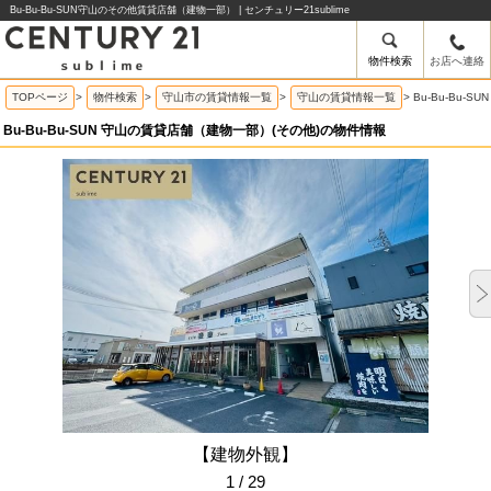
Bu-Bu-Bu-SUN守山のその他賃貸店舗（建物一部） | センチュリー21sublime
物件検索
お店へ連絡
TOPページ
>
物件検索
>
守山市の賃貸情報一覧
>
守山の賃貸情報一覧
>
Bu-Bu-Bu
Bu-Bu-Bu-SUN 守山の賃貸店舗（建物一部）(その他)の物件情報
【建物外観】
1 / 29