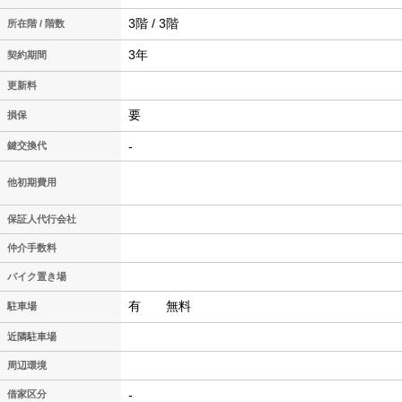
3階 / 3階
所在階 / 階数
3年
契約期間
更新料
要
損保
-
鍵交換代
他初期費用
保証人代行会社
仲介手数料
バイク置き場
有 無料
駐車場
近隣駐車場
周辺環境
-
借家区分