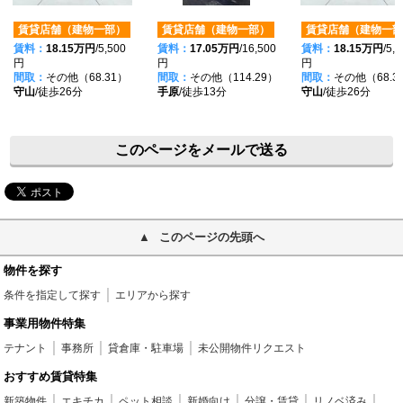
賃貸店舗（建物一部）
賃貸店舗（建物一部）
賃貸店舗（建物一部
賃料：
18.15万円
/5,500
賃料：
17.05万円
/16,500
賃料：
18.15万円
/5,
円
円
円
間取：
その他（68.31）
間取：
その他（114.29）
間取：
その他（68.3
守山
/徒歩26分
手原
/徒歩13分
守山
/徒歩26分
このページをメールで送る
このページの先頭へ
物件を探す
条件を指定して探す
エリアから探す
事業用物件特集
テナント
事務所
貸倉庫・駐車場
未公開物件リクエスト
おすすめ賃貸特集
新築物件
エキチカ
ペット相談
新婚向け
分譲・賃貸
リノベ済み