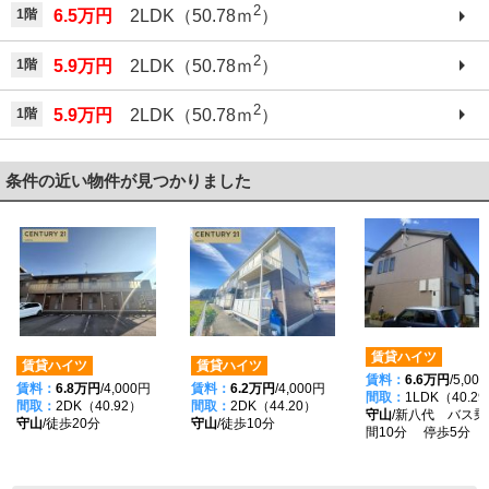
2
1階
6.5万円
2LDK（50.78ｍ
）
2
1階
5.9万円
2LDK（50.78ｍ
）
2
1階
5.9万円
2LDK（50.78ｍ
）
条件の近い物件が見つかりました
賃貸ハイツ
賃貸ハイツ
賃貸ハイツ
賃料：
6.6万円
/5,00
賃料：
6.8万円
/4,000円
賃料：
6.2万円
/4,000円
間取：
1LDK（40.2
間取：
2DK（40.92）
間取：
2DK（44.20）
守山
/新八代 バス乗
守山
/徒歩20分
守山
/徒歩10分
間10分 停歩5分