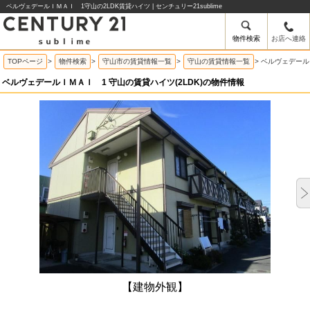
ベルヴェデールＩＭＡＩ 1守山の2LDK賃貸ハイツ | センチュリー21sublime
物件検索
お店へ連絡
TOPページ
>
物件検索
>
守山市の賃貸情報一覧
>
守山の賃貸情報一覧
>
ベルヴェデール
ベルヴェデールＩＭＡＩ 1 守山の賃貸ハイツ(2LDK)の物件情報
【建物外観】