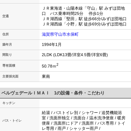
ＪＲ東海道・山陽本線「守山」駅 みずほ団地
口 バス乗車時間25分 停歩1分
交通
ＪＲ湖西線「堅田」駅 徒歩66分/みずほ団地口
ＪＲ湖西線「小野」駅 徒歩69分/みずほ団地口
滋賀県守山市水保町
住所
1994年1月
築年月
2LDK (LDK13畳/洋室4.5畳/洋室6畳)
間取り
2
50.78ｍ
専有面積
東南
主要採光面
ベルヴェデールＩＭＡＩ 1の設備・条件・こだわり
キッチン
給湯 / バストイレ別 / シャワー / 追焚機能浴
室 / 洗面所独立 / 洗面台 / 温水洗浄便座 / 暖房
バス・トイレ
便座 / 洗面所にドア / 洗面所 / バス専用 / トイ
レ専用 / 雨戸 / シャッター雨戸 /