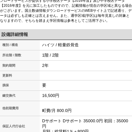
ンロードサービスが提供する小学校区データ【2016年度】及び中学校区データ
【2016年度】を元に加工したものですので、記載情報が現在の学区域と異なる場合
がございます。国土数値情報ダウンロードサービスのWEBサイト上で記述通り、デ
ータは必ずしも正確とは言えません。また、通学区域(学区)は毎年見直しの対象と
なりますので、そちらを踏まえ学区情報は参考としてご活用下さい。
設備詳細情報
ハイツ / 軽量鉄骨造
種別 / 構造
1階 / 2階
所在階 / 階数
2年
契約期間
更新料
要
損保
16,500円
鍵交換代
他初期費用
町費/月 800.0円
Dサポート Dサポート 35000.0円 初回：35000
円
保証人代行会社
月額：総賃料1％＋800円