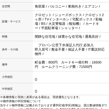
角部屋 / バルコニー / 東南向き / エアコン /
住空間
クロゼット / シューズボックス / クロゼット2
ヶ所 / TVインターホン / 宅配ボックス / 駐輪
設備・サービス
場 / BS / 火災警報器（報知機） / カードキ
ー / 平面駐車場 / シャッター /
閑静な住宅地 / 緑豊かな住宅地 / 通風良好 /
特徴
プロパン公営下水保証人代行:必加入
即入居可 / 敷金不要 / 保証人不要 / IT重説対応
条件・その他
物件 /
町会費：800円 カードキー発行料：16500
備考
円 ルームクリーニング費：71500円
小学校区
()
中学校区
()
※各種情報と現状に差異がある場合は、現状優先となります。
※物件情報の学区情報について
当サイト物件情報に記載されております通学区域(学区)情報は、国土数値情報ダウ