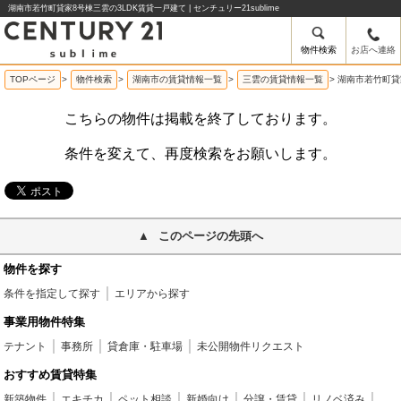
湖南市若竹町貸家8号棟三雲の3LDK賃貸一戸建て | センチュリー21sublime
物件検索
お店へ連絡
TOPページ
>
物件検索
>
湖南市の賃貸情報一覧
>
三雲の賃貸情報一覧
>
湖南市若竹町貸
こちらの物件は掲載を終了しております。
条件を変えて、再度検索をお願いします。
このページの先頭へ
物件を探す
条件を指定して探す
エリアから探す
事業用物件特集
テナント
事務所
貸倉庫・駐車場
未公開物件リクエスト
おすすめ賃貸特集
新築物件
エキチカ
ペット相談
新婚向け
分譲・賃貸
リノベ済み