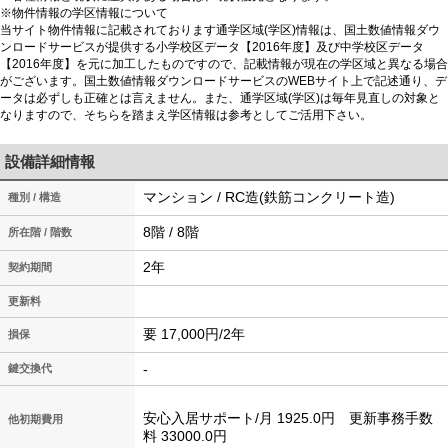
※物件情報の学区情報について
当サイト物件情報に記載されております通学区域(学区)情報は、国土数値情報ダウ
ンロードサービスが提供する小学校区データ【2016年度】及び中学校区データ
【2016年度】を元に加工したものですので、記載情報が現在の学区域と異なる場合
がございます。国土数値情報ダウンロードサービスのWEBサイト上で記述通り、デ
ータは必ずしも正確とは言えません。また、通学区域(学区)は毎年見直しの対象と
なりますので、そちらを踏まえ学区情報は参考としてご活用下さい。
設備詳細情報
マンション / RC造(鉄筋コンクリート造)
種別 / 構造
8階 / 8階
所在階 / 階数
2年
契約期間
更新料
要 17,000円/2年
損保
-
鍵交換代
安心入居サポート/月 1925.0円 更新事務手数
他初期費用
料 33000.0円