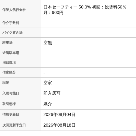
日本セーフティー 50.0% 初回：総賃料50％
保証人代行会社
月：900円
仲介手数料
バイク置き場
空無
駐車場
近隣駐車場
周辺環境
-
借家区分
空家
現況
即入居可
入居可能日
媒介
取引態様
2026年08月04日
情報更新日
2026年08月18日
次回更新予定日