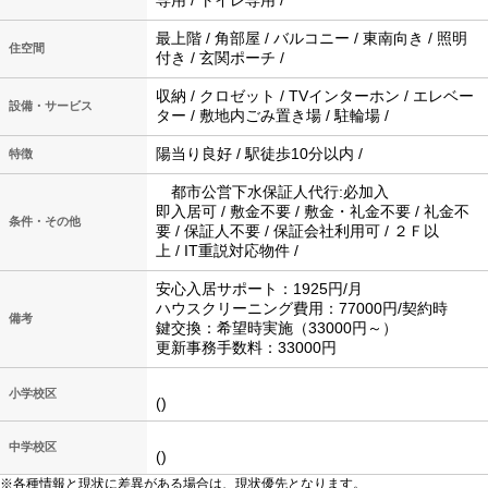
専用 / トイレ専用 /
最上階 / 角部屋 / バルコニー / 東南向き / 照明
住空間
付き / 玄関ポーチ /
収納 / クロゼット / TVインターホン / エレベー
設備・サービス
ター / 敷地内ごみ置き場 / 駐輪場 /
陽当り良好 / 駅徒歩10分以内 /
特徴
都市公営下水保証人代行:必加入
即入居可 / 敷金不要 / 敷金・礼金不要 / 礼金不
条件・その他
要 / 保証人不要 / 保証会社利用可 / ２Ｆ以
上 / IT重説対応物件 /
安心入居サポート：1925円/月
ハウスクリーニング費用：77000円/契約時
備考
鍵交換：希望時実施（33000円～）
更新事務手数料：33000円
小学校区
()
中学校区
()
※各種情報と現状に差異がある場合は、現状優先となります。