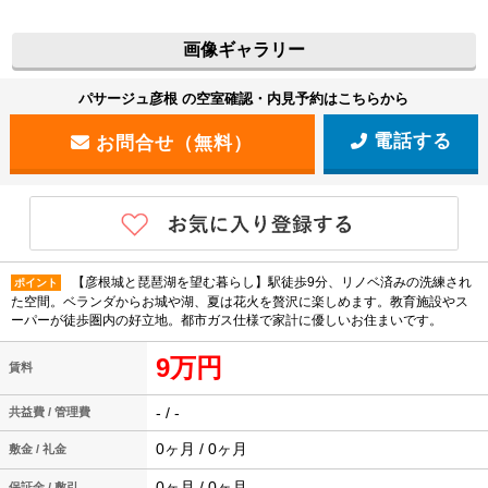
画像ギャラリー
パサージュ彦根 の空室確認・内見予約はこちらから
電話する
【彦根城と琵琶湖を望む暮らし】駅徒歩9分、リノベ済みの洗練され
ポイント
た空間。ベランダからお城や湖、夏は花火を贅沢に楽しめます。教育施設やス
ーパーが徒歩圏内の好立地。都市ガス仕様で家計に優しいお住まいです。
9万円
賃料
- / -
共益費 / 管理費
0ヶ月 / 0ヶ月
敷金 / 礼金
0ヶ月 / 0ヶ月
保証金 / 敷引