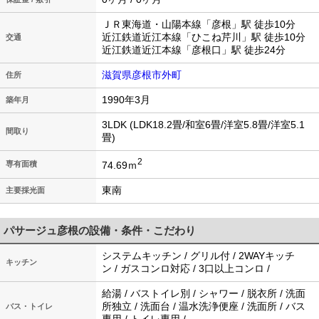
ＪＲ東海道・山陽本線「彦根」駅 徒歩10分
近江鉄道近江本線「ひこね芹川」駅 徒歩10分
交通
近江鉄道近江本線「彦根口」駅 徒歩24分
滋賀県彦根市外町
住所
1990年3月
築年月
3LDK (LDK18.2畳/和室6畳/洋室5.8畳/洋室5.1
間取り
畳)
2
74.69ｍ
専有面積
東南
主要採光面
パサージュ彦根の設備・条件・こだわり
システムキッチン / グリル付 / 2WAYキッチ
キッチン
ン / ガスコンロ対応 / 3口以上コンロ /
給湯 / バストイレ別 / シャワー / 脱衣所 / 洗面
所独立 / 洗面台 / 温水洗浄便座 / 洗面所 / バス
バス・トイレ