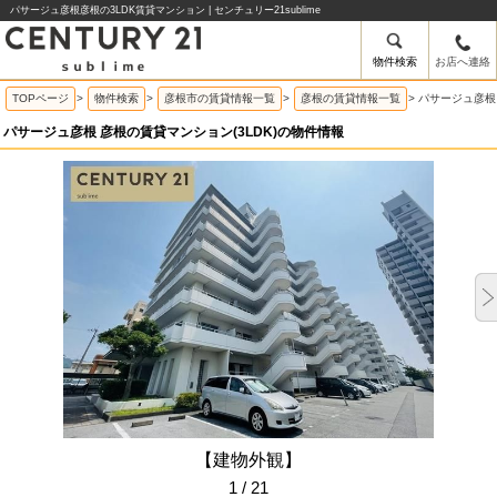
パサージュ彦根彦根の3LDK賃貸マンション | センチュリー21sublime
物件検索
お店へ連絡
TOPページ
>
物件検索
>
彦根市の賃貸情報一覧
>
彦根の賃貸情報一覧
>
パサージュ彦根
パサージュ彦根 彦根の賃貸マンション(3LDK)の物件情報
【建物外観】
1 / 21