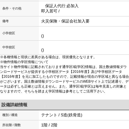
保証人代行:必加入
条件・その他
即入居可 /
火災保険・保証会社加入要
備考
小学校区
()
中学校区
()
※各種情報と現状に差異がある場合は、現状優先となります。
※物件情報の学区情報について
当サイト物件情報に記載されております通学区域(学区)情報は、国土数値情報ダウ
ンロードサービスが提供する小学校区データ【2016年度】及び中学校区データ
【2016年度】を元に加工したものですので、記載情報が現在の学区域と異なる場合
がございます。国土数値情報ダウンロードサービスのWEBサイト上で記述通り、デ
ータは必ずしも正確とは言えません。また、通学区域(学区)は毎年見直しの対象と
なりますので、そちらを踏まえ学区情報は参考としてご活用下さい。
設備詳細情報
テナント / S造(鉄骨造)
種別 / 構造
1階 / 2階
所在階 / 階数