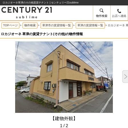
ロカジオーネ草津のその他賃貸テナント | センチュリー21sublime
物件検索
お店へ連絡
TOPページ
>
物件検索
>
草津市の賃貸情報一覧
>
草津の賃貸情報一覧
>
ロカジオーネ 
ロカジオーネ 草津の賃貸テナント(その他)の物件情報
【建物外観】
1 / 2