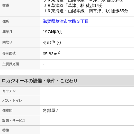
ＪＲ東海道・山陽本線「草津」駅 徒歩14分
ＪＲ草津線「草津」駅 徒歩14分
交通
ＪＲ東海道・山陽本線「南草津」駅 徒歩35分
滋賀県草津市大路３丁目
住所
1974年9月
築年月
その他 (-)
間取り
2
65.83ｍ
専有面積
-
主要採光面
ロカジオーネの設備・条件・こだわり
キッチン
バス・トイレ
角部屋 /
住空間
設備・サービス
特徴