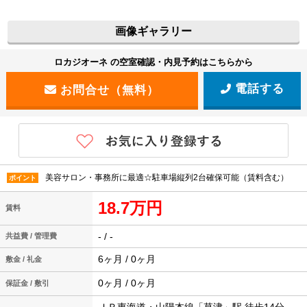
画像ギャラリー
ロカジオーネ の空室確認・内見予約はこちらから
電話する
美容サロン・事務所に最適☆駐車場縦列2台確保可能（賃料含む）
ポイント
18.7万円
賃料
- / -
共益費 / 管理費
6ヶ月 / 0ヶ月
敷金 / 礼金
0ヶ月 / 0ヶ月
保証金 / 敷引