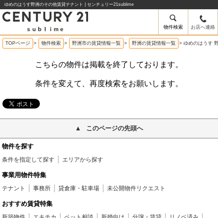
ゆめのはうす野洲のその他賃貸テナント | センチュリー21sublime
物件検索
お店へ連絡
TOPページ
>
物件検索
>
野洲市の賃貸情報一覧
>
野洲の賃貸情報一覧
>
ゆめのはうす 
こちらの物件は掲載を終了しております。
条件を変えて、再度検索をお願いします。
このページの先頭へ
物件を探す
条件を指定して探す
エリアから探す
事業用物件特集
テナント
事務所
貸倉庫・駐車場
未公開物件リクエスト
おすすめ賃貸特集
新築物件
エキチカ
ペット相談
新婚向け
分譲・賃貸
リノベ済み