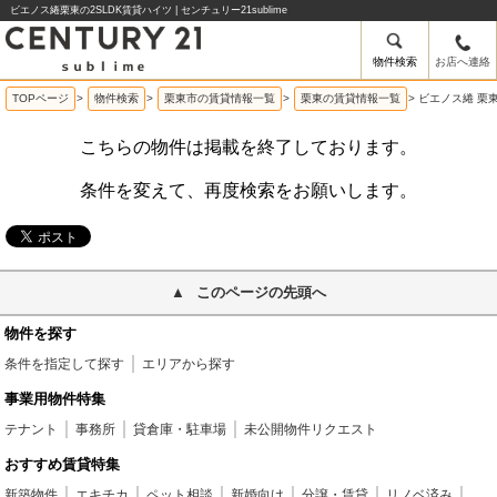
ビエノス綣栗東の2SLDK賃貸ハイツ | センチュリー21sublime
物件検索
お店へ連絡
TOPページ
>
物件検索
>
栗東市の賃貸情報一覧
>
栗東の賃貸情報一覧
>
ビエノス綣 栗東
こちらの物件は掲載を終了しております。
条件を変えて、再度検索をお願いします。
このページの先頭へ
物件を探す
条件を指定して探す
エリアから探す
事業用物件特集
テナント
事務所
貸倉庫・駐車場
未公開物件リクエスト
おすすめ賃貸特集
新築物件
エキチカ
ペット相談
新婚向け
分譲・賃貸
リノベ済み