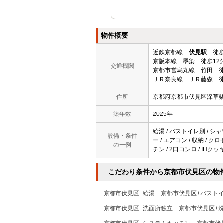
物件概要
近鉄京都線
伏見駅
徒歩
京阪本線 墨染 徒歩12
交通機関
京都市営烏丸線 竹田 徒
ＪＲ奈良線 ＪＲ藤森 徒
住所
京都府京都市伏見区深草
築年数
2025年
給湯 / バストイレ別 / シャ
設備・条件
ー / エアコン / 収納 / 
の一例
チン / 2口コンロ / IHク
こだわり条件から京都市伏見区の物
京都市伏見区+給湯
京都市伏見区+バスト
京都市伏見区+洗面所独立
京都市伏見区+