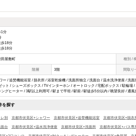
1分
分
歩18分
歩18分
柴田屋敷町
種別 / 
階層
3階
間取り
ワー / 追焚機能浴室 / 脱衣所 / 浴室乾燥機 / 洗面所独立 / 洗面台 / 温水洗浄便座 / 洗面
クロゼット / シューズボックス / TVインターホン / オートロック / 宅配ボックス / 駐輪場
ッキングヒーター / 3駅以上利用可 / 駅まで平坦 / 駅前 / 駅徒歩5分以内 / 眺望良好 / 通風
件を探す
イレ別
京都市伏見区+シャワー
京都市伏見区+追焚機能浴室
京都市伏見区+脱衣
洗面台
京都市伏見区+温水洗浄便座
京都市伏見区+洗面所
京都市伏見区+バス専