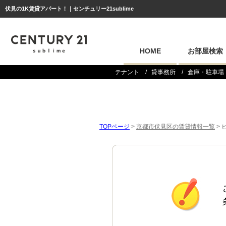
伏見の1K賃貸アパート！｜センチュリー21sublime
HOME
お部屋検索
テナント
貸事務所
倉庫・駐車場
TOPページ
>
京都市伏見区の賃貸情報一覧
>