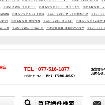
見区+2口コンロ
京都市伏見区+IHクッキングヒーター
京都市伏見区+角部屋
京
納
京都市伏見区+クロゼット
京都市伏見区+シューズボックス
京都市伏見区+T
+駐輪場
京都市伏見区+バイク置場
京都市伏見区+ネット使用料不要
京都市伏見
分以内
京都市伏見区+眺望良好
京都市伏見区+通風良好
京都市伏見区+全居室
金1ヶ月
京都市伏見区+築2年以内
京都市伏見区+IT重説対応物件
京都市伏見区
駅前店
TEL : 077-516-1877
空室情報
お問合せ
170301-30627c
お問合わせNO：