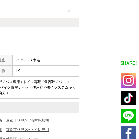
構造
アパート / 木造
SHARE!
一例
1K
所 / バス専用 / トイレ専用 / 角部屋 / バルコニ
 / バイク置場 / ネット使用料不要 / システムキッ
良好 /
所
京都市伏見区+浴室乾燥機
用
京都市伏見区+トイレ専用