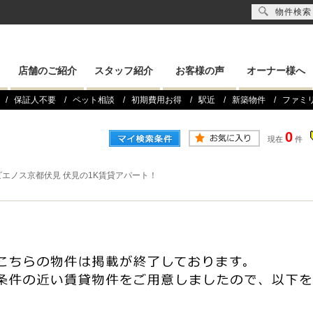
物件検索
店舗のご紹介
スタッフ紹介
お客様の声
オーナー様へ
保証人不要
ペット相談
初期費用お得
駅近
新築物件
ファミ
0
現在
件
ビエノス京都伏見 伏見の1K賃貸アパート！