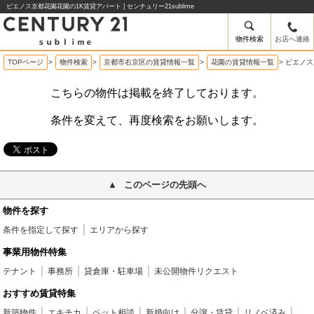
ビエノス京都花園花園の1K賃貸アパート | センチュリー21sublime
物件検索
お店へ連絡
TOPページ
>
物件検索
>
京都市右京区の賃貸情報一覧
>
花園の賃貸情報一覧
>
ビエノス
こちらの物件は掲載を終了しております。
条件を変えて、再度検索をお願いします。
このページの先頭へ
物件を探す
条件を指定して探す
エリアから探す
事業用物件特集
テナント
事務所
貸倉庫・駐車場
未公開物件リクエスト
おすすめ賃貸特集
新築物件
エキチカ
ペット相談
新婚向け
分譲・賃貸
リノベ済み