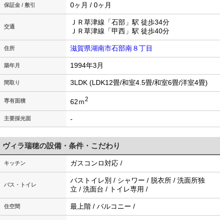
0ヶ月 / 0ヶ月
保証金 / 敷引
ＪＲ草津線「石部」駅 徒歩34分
交通
ＪＲ草津線「甲西」駅 徒歩40分
滋賀県湖南市石部南８丁目
住所
1994年3月
築年月
3LDK (LDK12畳/和室4.5畳/和室6畳/洋室4畳)
間取り
2
62ｍ
専有面積
-
主要採光面
ヴィラ瑞穂の設備・条件・こだわり
ガスコンロ対応 /
キッチン
バストイレ別 / シャワー / 脱衣所 / 洗面所独
バス・トイレ
立 / 洗面台 / トイレ専用 /
最上階 / バルコニー /
住空間