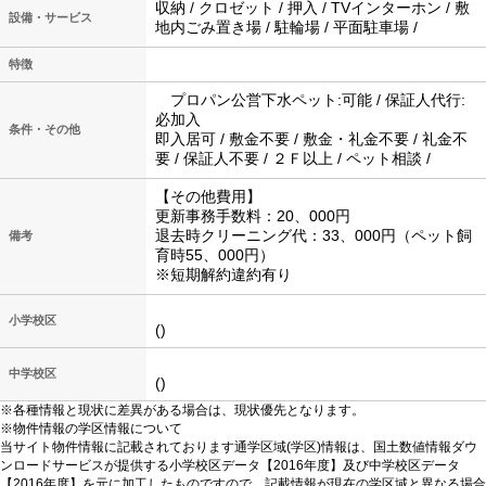
収納 / クロゼット / 押入 / TVインターホン / 敷
設備・サービス
地内ごみ置き場 / 駐輪場 / 平面駐車場 /
特徴
プロパン公営下水ペット:可能 / 保証人代行:
必加入
条件・その他
即入居可 / 敷金不要 / 敷金・礼金不要 / 礼金不
要 / 保証人不要 / ２Ｆ以上 / ペット相談 /
【その他費用】
更新事務手数料：20、000円
退去時クリーニング代：33、000円（ペット飼
備考
育時55、000円）
※短期解約違約有り
小学校区
()
中学校区
()
※各種情報と現状に差異がある場合は、現状優先となります。
※物件情報の学区情報について
当サイト物件情報に記載されております通学区域(学区)情報は、国土数値情報ダウ
ンロードサービスが提供する小学校区データ【2016年度】及び中学校区データ
【2016年度】を元に加工したものですので、記載情報が現在の学区域と異なる場合