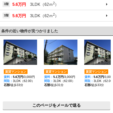
2
3階
5.6万円
3LDK（62ｍ
）
2
3階
5.6万円
3LDK（62ｍ
）
条件の近い物件が見つかりました
賃貸マンション
賃貸マンション
賃貸マンション
賃料：
5.6万円
/3,000円
賃料：
5.1万円
/3,000円
賃料：
5.6万円
/3,00
間取：
3LDK（62.00）
間取：
3LDK（62.00）
間取：
3LDK（62.0
石部
/徒歩33分
石部
/徒歩31分
石部
/徒歩33分
このページをメールで送る