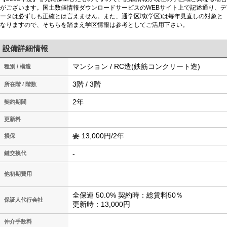
がございます。国土数値情報ダウンロードサービスのWEBサイト上で記述通り、デ
ータは必ずしも正確とは言えません。また、通学区域(学区)は毎年見直しの対象と
なりますので、そちらを踏まえ学区情報は参考としてご活用下さい。
設備詳細情報
マンション / RC造(鉄筋コンクリート造)
種別 / 構造
3階 / 3階
所在階 / 階数
2年
契約期間
更新料
要 13,000円/2年
損保
-
鍵交換代
他初期費用
全保連 50.0% 契約時：総賃料50％
保証人代行会社
更新時：13,000円
仲介手数料