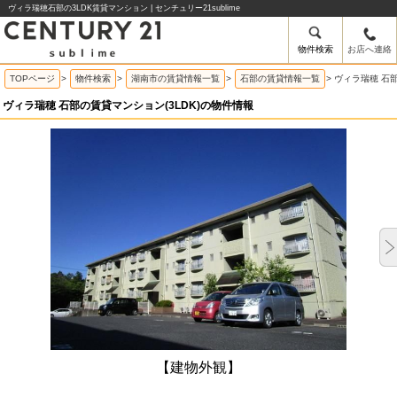
ヴィラ瑞穂石部の3LDK賃貸マンション | センチュリー21sublime
物件検索
お店へ連絡
TOPページ
>
物件検索
>
湖南市の賃貸情報一覧
>
石部の賃貸情報一覧
>
ヴィラ瑞穂 石
ヴィラ瑞穂 石部の賃貸マンション(3LDK)の物件情報
【建物外観】