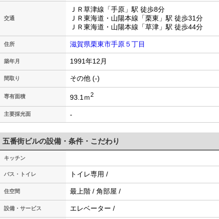
ＪＲ草津線「手原」駅 徒歩8分
ＪＲ東海道・山陽本線「栗東」駅 徒歩31分
交通
ＪＲ東海道・山陽本線「草津」駅 徒歩44分
滋賀県栗東市手原５丁目
住所
1991年12月
築年月
その他 (-)
間取り
2
93.1ｍ
専有面積
-
主要採光面
五番街ビルの設備・条件・こだわり
キッチン
トイレ専用 /
バス・トイレ
最上階 / 角部屋 /
住空間
エレベーター /
設備・サービス