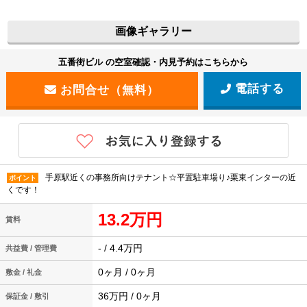
画像ギャラリー
五番街ビル の空室確認・内見予約はこちらから
電話する
手原駅近くの事務所向けテナント☆平置駐車場り♪栗東インターの近
ポイント
くです！
13.2万円
賃料
- / 4.4万円
共益費 / 管理費
0ヶ月 / 0ヶ月
敷金 / 礼金
36万円 / 0ヶ月
保証金 / 敷引