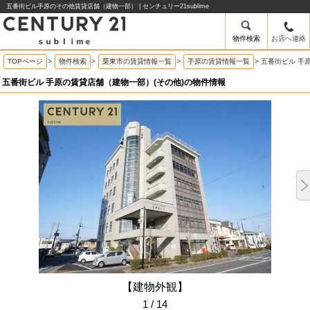
五番街ビル手原のその他賃貸店舗（建物一部） | センチュリー21sublime
物件検索
お店へ連絡
TOPページ
>
物件検索
>
栗東市の賃貸情報一覧
>
手原の賃貸情報一覧
>
五番街ビル 手
五番街ビル 手原の賃貸店舗（建物一部）(その他)の物件情報
【建物外観】
1 / 14