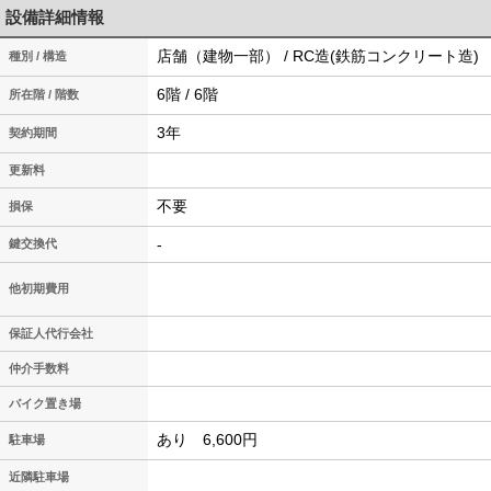
設備詳細情報
店舗（建物一部） / RC造(鉄筋コンクリート造)
種別 / 構造
6階 / 6階
所在階 / 階数
3年
契約期間
更新料
不要
損保
-
鍵交換代
他初期費用
保証人代行会社
仲介手数料
バイク置き場
あり 6,600円
駐車場
近隣駐車場