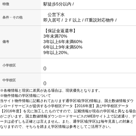
駅徒歩5分以内 /
特徴
公営下水
条件・その他
即入居可 / ２Ｆ以上 / IT重説対応物件 /
【保証金返還率】
3年未満70%
3年以上6年未満60%
備考
6年以上9年未満50%
9年以上20%。
小学校区
()
中学校区
()
※各種情報と現状に差異がある場合は、現状優先となります。
※物件情報の学区情報について
当サイト物件情報に記載されております通学区域(学区)情報は、国土数値情報ダウ
ンロードサービスが提供する小学校区データ【2016年度】及び中学校区データ
【2016年度】を元に加工したものですので、記載情報が現在の学区域と異なる場合
がございます。国土数値情報ダウンロードサービスのWEBサイト上で記述通り、デ
ータは必ずしも正確とは言えません。また、通学区域(学区)は毎年見直しの対象と
なりますので、そちらを踏まえ学区情報は参考としてご活用下さい。