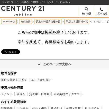
エレガンス ビュー手原の1LDK賃貸ハイツ | センチュリー21sublime
物件検索
お店へ連絡
TOPページ
>
物件検索
>
栗東市の賃貸情報一覧
>
手原の賃貸情報一覧
>
エレガンス ビ
こちらの物件は掲載を終了しております。
条件を変えて、再度検索をお願いします。
このページの先頭へ
物件を探す
条件を指定して探す
エリアから探す
事業用物件特集
テナント
事務所
貸倉庫・駐車場
未公開物件リクエスト
おすすめ賃貸特集
新築物件
エキチカ
ペット相談
新婚向け
分譲・賃貸
リノベ済み