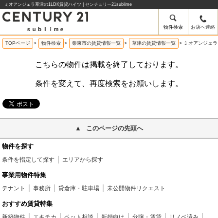
ミオアンジェラ草津の1LDK賃貸ハイツ | センチュリー21sublime
物件検索
お店へ連絡
TOPページ
>
物件検索
>
栗東市の賃貸情報一覧
>
草津の賃貸情報一覧
>
ミオアンジェラ
こちらの物件は掲載を終了しております。
条件を変えて、再度検索をお願いします。
このページの先頭へ
物件を探す
条件を指定して探す
エリアから探す
事業用物件特集
テナント
事務所
貸倉庫・駐車場
未公開物件リクエスト
おすすめ賃貸特集
新築物件
エキチカ
ペット相談
新婚向け
分譲・賃貸
リノベ済み