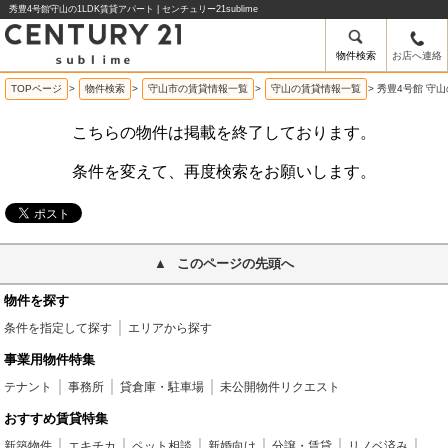
秀豊4号館守山の1LDK賃貸アパート | センチュリー21sublime
物件検索
お店へ連絡
TOPページ
>
物件検索
>
守山市の賃貸情報一覧
>
守山の賃貸情報一覧
>
秀豊4号館 守山
こちらの物件は掲載を終了しております。
条件を変えて、再度検索をお願いします。
このページの先頭へ
物件を探す
条件を指定して探す
エリアから探す
事業用物件特集
テナント
事務所
貸倉庫・駐車場
未公開物件リクエスト
おすすめ賃貸特集
新築物件
エキチカ
ペット相談
新婚向け
分譲・賃貸
リノベ済み