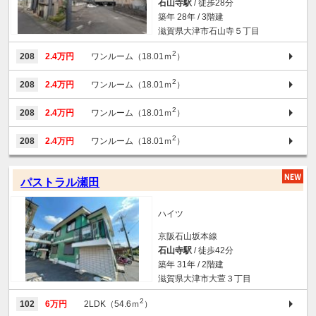
石山寺駅
/ 徒歩28分
築年 28年 / 3階建
滋賀県大津市石山寺５丁目
2
208
2.4万円
ワンルーム（18.01ｍ
）
2
208
2.4万円
ワンルーム（18.01ｍ
）
2
208
2.4万円
ワンルーム（18.01ｍ
）
2
208
2.4万円
ワンルーム（18.01ｍ
）
パストラル瀬田
ハイツ
京阪石山坂本線
石山寺駅
/ 徒歩42分
築年 31年 / 2階建
滋賀県大津市大萱３丁目
2
102
6万円
2LDK（54.6ｍ
）