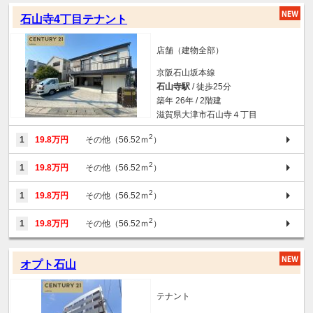
石山寺4丁目テナント
店舗（建物全部）
京阪石山坂本線
石山寺駅
/ 徒歩25分
築年 26年 / 2階建
滋賀県大津市石山寺４丁目
2
1
19.8万円
その他（56.52ｍ
）
2
1
19.8万円
その他（56.52ｍ
）
2
1
19.8万円
その他（56.52ｍ
）
2
1
19.8万円
その他（56.52ｍ
）
オプト石山
テナント