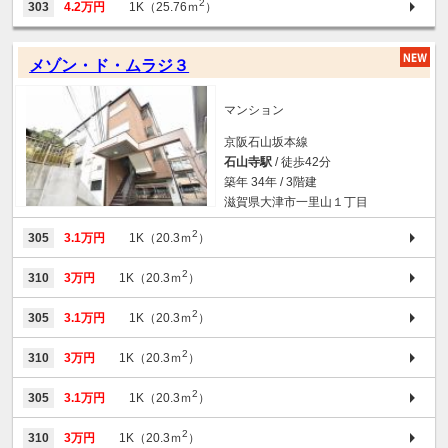
2
303
4.2万円
1K（25.76ｍ
）
メゾン・ド・ムラジ３
マンション
京阪石山坂本線
石山寺駅
/ 徒歩42分
築年 34年 / 3階建
滋賀県大津市一里山１丁目
2
305
3.1万円
1K（20.3ｍ
）
2
310
3万円
1K（20.3ｍ
）
2
305
3.1万円
1K（20.3ｍ
）
2
310
3万円
1K（20.3ｍ
）
2
305
3.1万円
1K（20.3ｍ
）
2
310
3万円
1K（20.3ｍ
）