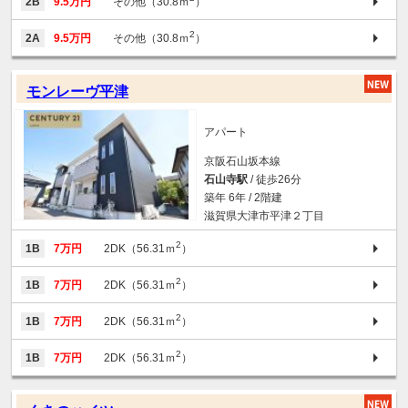
2B
9.5万円
その他（30.8ｍ
）
2
2A
9.5万円
その他（30.8ｍ
）
モンレーヴ平津
アパート
京阪石山坂本線
石山寺駅
/ 徒歩26分
築年 6年 / 2階建
滋賀県大津市平津２丁目
2
1B
7万円
2DK（56.31ｍ
）
2
1B
7万円
2DK（56.31ｍ
）
2
1B
7万円
2DK（56.31ｍ
）
2
1B
7万円
2DK（56.31ｍ
）