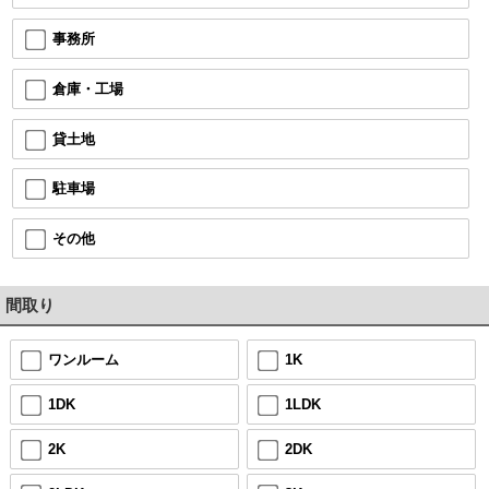
事務所
倉庫・工場
貸土地
駐車場
その他
間取り
ワンルーム
1K
1DK
1LDK
2K
2DK