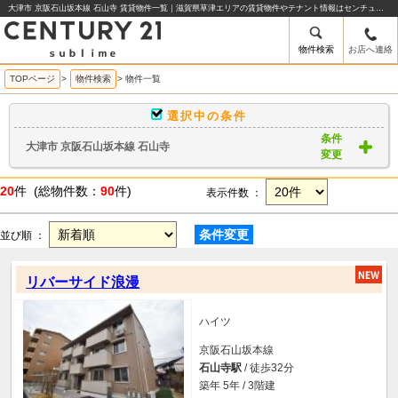
大津市 京阪石山坂本線 石山寺 賃貸物件一覧｜滋賀県草津エリアの賃貸物件やテナント情報はセンチュリー21sublime
物件検索
お店へ連絡
TOPページ
>
物件検索
>
物件一覧
選択中の条件
条件
大津市 京阪石山坂本線 石山寺
変更
20
件 (総物件数：
90
件)
表示件数 ：
条件変更
並び順 ：
リバーサイド浪漫
ハイツ
京阪石山坂本線
石山寺駅
/ 徒歩32分
築年 5年 / 3階建