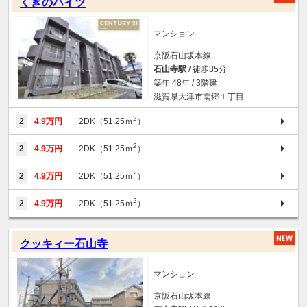
くきのハイツ
マンション
京阪石山坂本線
石山寺駅
/ 徒歩35分
築年 48年 / 3階建
滋賀県大津市南郷１丁目
2
2
4.9万円
2DK（51.25ｍ
）
2
2
4.9万円
2DK（51.25ｍ
）
2
2
4.9万円
2DK（51.25ｍ
）
2
2
4.9万円
2DK（51.25ｍ
）
クッキィー石山寺
マンション
京阪石山坂本線