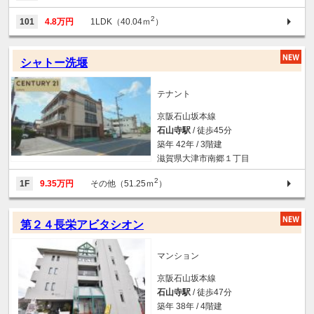
2
101
4.8万円
1LDK（40.04ｍ
）
シャトー洗堰
テナント
京阪石山坂本線
石山寺駅
/ 徒歩45分
築年 42年 / 3階建
滋賀県大津市南郷１丁目
2
1F
9.35万円
その他（51.25ｍ
）
第２４長栄アビタシオン
マンション
京阪石山坂本線
石山寺駅
/ 徒歩47分
築年 38年 / 4階建