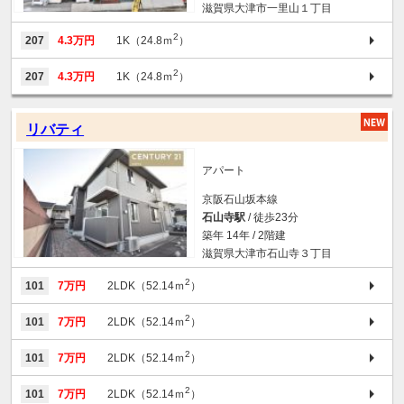
滋賀県大津市一里山１丁目
2
207
4.3万円
1K（24.8ｍ
）
2
207
4.3万円
1K（24.8ｍ
）
リバティ
アパート
京阪石山坂本線
石山寺駅
/ 徒歩23分
築年 14年 / 2階建
滋賀県大津市石山寺３丁目
2
101
7万円
2LDK（52.14ｍ
）
2
101
7万円
2LDK（52.14ｍ
）
2
101
7万円
2LDK（52.14ｍ
）
2
101
7万円
2LDK（52.14ｍ
）