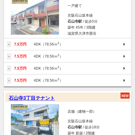
一戸建て
京阪石山坂本線
石山寺駅
/ 徒歩5分
築年 45年 / 3階建
滋賀県大津市螢谷
2
-
7.5万円
4DK（78.56ｍ
）
2
-
7.5万円
4DK（78.56ｍ
）
2
-
7.5万円
4DK（78.56ｍ
）
2
-
7.5万円
4DK（78.56ｍ
）
石山寺3丁目テナント
店舗（建物一部）
京阪石山坂本線
石山寺駅
/ 徒歩18分
築年 新築 / 2階建