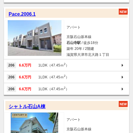
Pace.2006.1
アパート
京阪石山坂本線
石山寺駅
/ 徒歩18分
築年 20年 / 2階建
滋賀県大津市北大路１丁目
2
206
6.6万円
1LDK（47.45ｍ
）
2
206
6.6万円
1LDK（47.45ｍ
）
2
206
6.6万円
1LDK（47.45ｍ
）
シャトル石山A棟
アパート
京阪石山坂本線