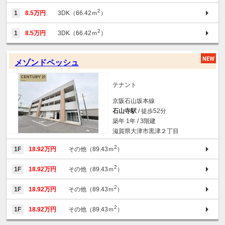
2
1
8.5万円
3DK（66.42ｍ
）
2
1
8.5万円
3DK（66.42ｍ
）
メゾンドペッシュ
テナント
京阪石山坂本線
石山寺駅
/ 徒歩52分
築年 1年 / 3階建
滋賀県大津市黒津２丁目
2
1F
18.92万円
その他（89.43ｍ
）
2
1F
18.92万円
その他（89.43ｍ
）
2
1F
18.92万円
その他（89.43ｍ
）
2
1F
18.92万円
その他（89.43ｍ
）