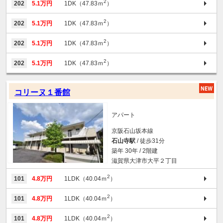
2
202
5.1万円
1DK（47.83ｍ
）
2
202
5.1万円
1DK（47.83ｍ
）
2
202
5.1万円
1DK（47.83ｍ
）
2
202
5.1万円
1DK（47.83ｍ
）
コリーヌ１番館
アパート
京阪石山坂本線
石山寺駅
/ 徒歩31分
築年 30年 / 2階建
滋賀県大津市大平２丁目
2
101
4.8万円
1LDK（40.04ｍ
）
2
101
4.8万円
1LDK（40.04ｍ
）
2
101
4.8万円
1LDK（40.04ｍ
）