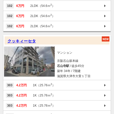
2
102
6万円
2LDK（54.6ｍ
）
2
102
6万円
2LDK（54.6ｍ
）
2
102
6万円
2LDK（54.6ｍ
）
クッキィーセタ
マンション
京阪石山坂本線
石山寺駅
/ 徒歩45分
築年 34年 / 7階建
滋賀県大津市大萱１丁目
2
303
4.2万円
1K（25.76ｍ
）
2
303
4.2万円
1K（25.76ｍ
）
2
303
4.2万円
1K（25.76ｍ
）