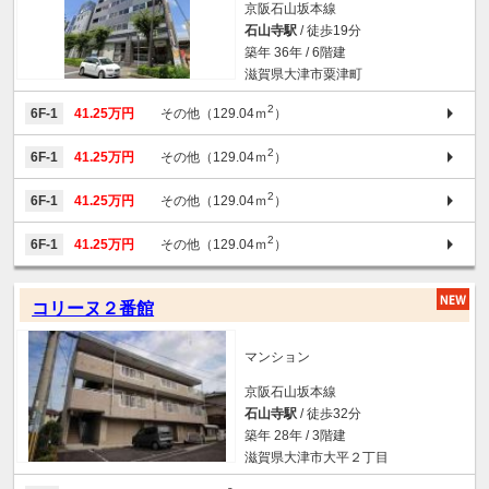
京阪石山坂本線
石山寺駅
/ 徒歩19分
築年 36年 / 6階建
滋賀県大津市粟津町
2
6F-1
41.25万円
その他（129.04ｍ
）
2
6F-1
41.25万円
その他（129.04ｍ
）
2
6F-1
41.25万円
その他（129.04ｍ
）
2
6F-1
41.25万円
その他（129.04ｍ
）
コリーヌ２番館
マンション
京阪石山坂本線
石山寺駅
/ 徒歩32分
築年 28年 / 3階建
滋賀県大津市大平２丁目