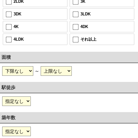
2LDK
3K
3DK
3LDK
4K
4DK
4LDK
それ以上
面積
～
駅徒歩
築年数