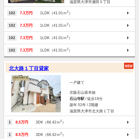
滋賀県大津市瀬田５丁目
2
102
7.3万円
1LDK（41.01ｍ
）
2
102
7.3万円
1LDK（41.01ｍ
）
2
102
7.3万円
1LDK（41.01ｍ
）
2
102
7.3万円
1LDK（41.01ｍ
）
北大路１丁目貸家
一戸建て
京阪石山坂本線
石山寺駅
/ 徒歩19分
築年 52年 / 2階建
滋賀県大津市北大路１丁目
2
1
8.5万円
3DK（66.42ｍ
）
2
1
8.5万円
3DK（66.42ｍ
）