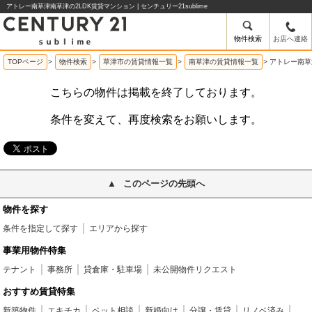
アトレー南草津南草津の2LDK賃貸マンション | センチュリー21sublime
物件検索
お店へ連絡
TOPページ
>
物件検索
>
草津市の賃貸情報一覧
>
南草津の賃貸情報一覧
>
アトレー南草
こちらの物件は掲載を終了しております。
条件を変えて、再度検索をお願いします。
このページの先頭へ
物件を探す
条件を指定して探す
エリアから探す
事業用物件特集
テナント
事務所
貸倉庫・駐車場
未公開物件リクエスト
おすすめ賃貸特集
新築物件
エキチカ
ペット相談
新婚向け
分譲・賃貸
リノベ済み