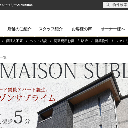
物件検索
ュリー21sublime
店舗のご紹介
スタッフ紹介
お客様の声
オーナー様へ
保証人不要
ペット相談
初期費用お得
駅近
新築物件
ファミ
一覧