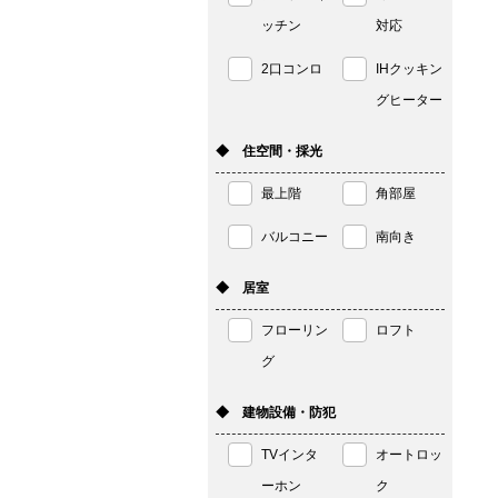
ッチン
対応
2口コンロ
IHクッキン
グヒーター
◆ 住空間・採光
最上階
角部屋
バルコニー
南向き
◆ 居室
フローリン
ロフト
グ
◆ 建物設備・防犯
TVインタ
オートロッ
ーホン
ク