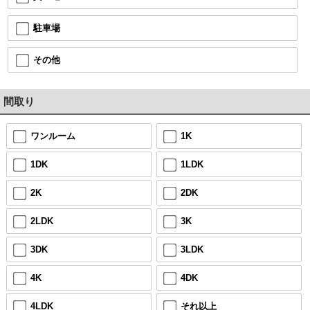
駐車場
その他
間取り
ワンルーム
1K
1DK
1LDK
2K
2DK
2LDK
3K
3DK
3LDK
4K
4DK
4LDK
それ以上