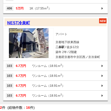
2
406
5万円
1K（17.55ｍ
）
NEST冷泉町
アパート
京都地下鉄東西線
二条駅
/ 徒歩12分
築年 2年 / 2階建
京都府京都市中京区西ノ京冷泉町
2
103
6.7万円
ワンルーム（18.91ｍ
）
2
103
6.7万円
ワンルーム（18.91ｍ
）
2
103
6.7万円
ワンルーム（18.91ｍ
）
2
103
6.7万円
ワンルーム（18.91ｍ
）
2
件 (総物件数：
16
件)