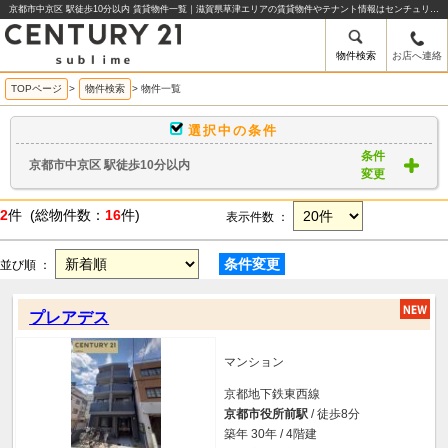
京都市中京区 駅徒歩10分以内 賃貸物件一覧｜滋賀県草津エリアの賃貸物件やテナント情報はセンチュリー21sublime
物件検索
お店へ連絡
TOPページ
>
物件検索
>
物件一覧
選択中の条件
条件
京都市中京区 駅徒歩10分以内
変更
2
件 (総物件数：
16
件)
表示件数 ：
条件変更
並び順 ：
プレアデス
マンション
京都地下鉄東西線
京都市役所前駅
/ 徒歩8分
築年 30年 / 4階建