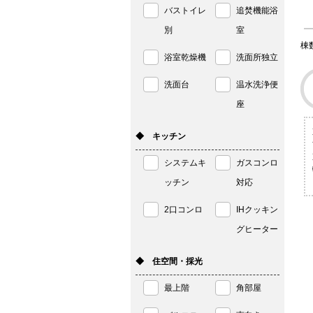
バストイレ
追焚機能浴
別
室
棟
浴室乾燥機
洗面所独立
洗面台
温水洗浄便
座
◆ キッチン
システムキ
ガスコンロ
ッチン
対応
2口コンロ
IHクッキン
グヒーター
◆ 住空間・採光
最上階
角部屋