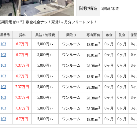
階数/構造
2階建/木造
初期費用ゼロ!!】敷金礼金ナシ！家賃1ヶ月分フリーレント！
屋番号
賃料
共益 / 管理費
間取り
専有面積
敷金
礼金
保
2
103
6.7万円
5,000円 / -
ワンルーム
0ヶ月
0ヶ月
0ヶ
18.91ｍ
2
103
6.7万円
5,000円 / -
ワンルーム
0ヶ月
0ヶ月
0ヶ
18.91ｍ
2
103
7.37万円
5,000円 / -
ワンルーム
0ヶ月
0ヶ月
3ヶ
28.38ｍ
2
103
6.7万円
5,000円 / -
ワンルーム
0ヶ月
0ヶ月
0ヶ
18.91ｍ
2
103
7.37万円
5,000円 / -
ワンルーム
0ヶ月
0ヶ月
3ヶ
28.38ｍ
2
103
7.37万円
5,000円 / -
ワンルーム
0ヶ月
0ヶ月
3ヶ
28.38ｍ
2
103
7.37万円
5,000円 / -
ワンルーム
0ヶ月
0ヶ月
3ヶ
28.38ｍ
2
103
6.7万円
5,000円 / -
ワンルーム
0ヶ月
0ヶ月
0ヶ
18.91ｍ