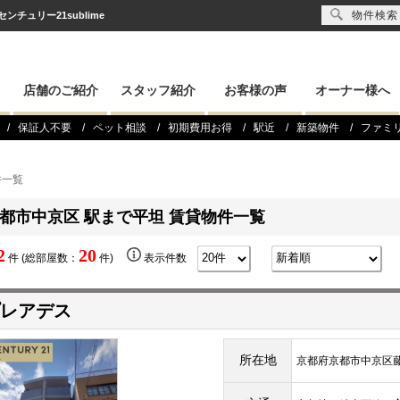
物件検索
ュリー21sublime
店舗のご紹介
スタッフ紹介
お客様の声
オーナー様へ
保証人不要
ペット相談
初期費用お得
駅近
新築物件
ファミ
件一覧
都市中京区 駅まで平坦 賃貸物件一覧
2
20
件 (総部屋数：
件)
表示件数
レアデス
所在地
京都府京都市中京区