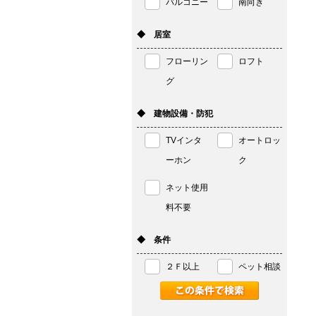
バルコニー
南向き
◆ 居室
フローリン
ロフト
グ
◆ 建物設備・防犯
TVインタ
オートロッ
ーホン
ク
ネット使用
料不要
◆ 条件
２Ｆ以上
ペット相談