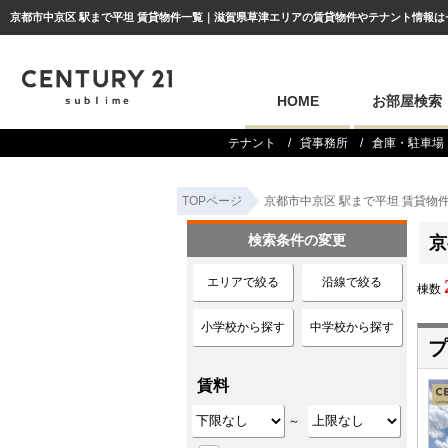
京都市中京区 駅まで平坦 賃貸物件一覧｜滋賀県草津エリアの賃貸物件やテナント情報はセンチ
HOME
お部屋検索
テナント
貸事務所
倉庫・駐車場
TOPページ
京都市中京区 駅まで平坦 賃貸物
検索条件の変更
京
エリアで絞る
沿線で絞る
棟数
小学校から探す
中学校から探す
プ
賃料
～