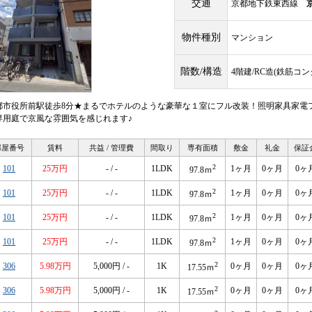
交通
京都地下鉄東西線
物件種別
マンション
階数/構造
4階建/RC造(鉄筋コ
都市役所前駅徒歩8分★まるでホテルのような豪華な１室にフル改装！照明家具家電
専用庭で京風な雰囲気を感じれます♪
部屋番号
賃料
共益 / 管理費
間取り
専有面積
敷金
礼金
保証
2
101
25万円
- / -
1LDK
1ヶ月
0ヶ月
0ヶ
97.8ｍ
2
101
25万円
- / -
1LDK
1ヶ月
0ヶ月
0ヶ
97.8ｍ
2
101
25万円
- / -
1LDK
1ヶ月
0ヶ月
0ヶ
97.8ｍ
2
101
25万円
- / -
1LDK
1ヶ月
0ヶ月
0ヶ
97.8ｍ
2
306
5.98万円
5,000円 / -
1K
0ヶ月
0ヶ月
0ヶ
17.55ｍ
2
306
5.98万円
5,000円 / -
1K
0ヶ月
0ヶ月
0ヶ
17.55ｍ