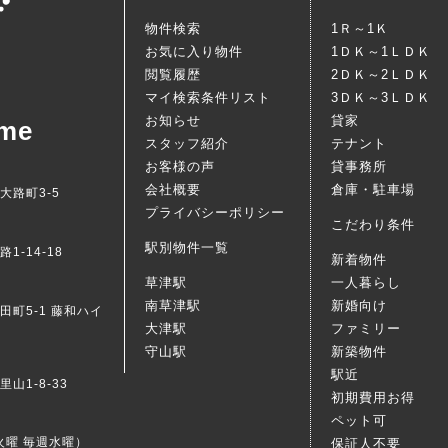
物件検索
1Ｒ～1Ｋ
お気に入り物件
1ＤＫ～1ＬＤＫ
閲覧履歴
2ＤＫ～2ＬＤＫ
マイ検索条件リスト
3ＤＫ～3ＬＤＫ
お知らせ
貸家
me
スタッフ紹介
テナント
お客様の声
貸事務所
会社概要
倉庫・駐車場
西大路町3-5
プライバシーポリシー
こだわり条件
駅別物件一覧
1-14-18
新着物件
草津駅
一人暮らし
南草津駅
新婚向け
梅田町5-1 藤和ハイ
大津駅
ファミリー
守山駅
新築物件
駅近
里山1-8-33
初期費用お得
ペット可
4火曜 毎週水曜）
保証人不要