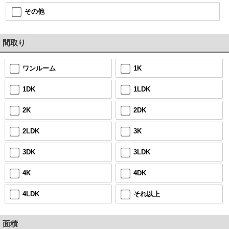
その他
間取り
ワンルーム
1K
1DK
1LDK
2K
2DK
2LDK
3K
3DK
3LDK
4K
4DK
4LDK
それ以上
面積