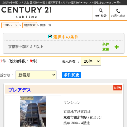
京都市中京区 ２Ｆ以上 賃貸物件一覧｜滋賀県草津エリアの賃貸物件やテナント情報はセンチュリー21sublime
物件検索
お店へ連絡
TOPページ
>
物件検索
>
物件一覧
選択中の条件
条件
京都市中京区 ２Ｆ以上
変更
1
件 (総物件数：
8
件)
表示件数 ：
条件変更
並び順 ：
プレアデス
マンション
京都地下鉄東西線
京都市役所前駅
/ 徒歩8分
築年 30年 / 4階建