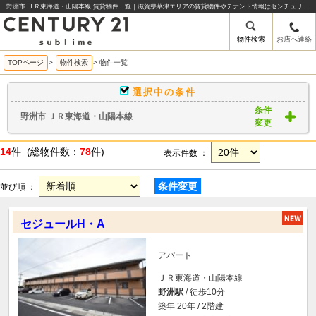
野洲市 ＪＲ東海道・山陽本線 賃貸物件一覧｜滋賀県草津エリアの賃貸物件やテナント情報はセンチュリー21sublime
物件検索
お店へ連絡
TOPページ
>
物件検索
>
物件一覧
選択中の条件
条件
野洲市 ＪＲ東海道・山陽本線
変更
14
件 (総物件数：
78
件)
表示件数 ：
条件変更
並び順 ：
セジュールH・A
アパート
ＪＲ東海道・山陽本線
野洲駅
/ 徒歩10分
築年 20年 / 2階建