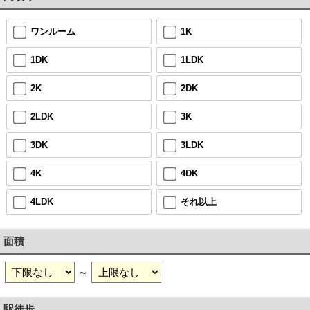
ワンルーム
1K
1DK
1LDK
2K
2DK
2LDK
3K
3DK
3LDK
4K
4DK
4LDK
それ以上
面積
～
駅徒歩