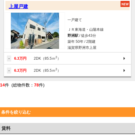
上屋戸建
一戸建て
ＪＲ東海道・山陽本線
野洲駅
/ 徒歩43分
築年 50年 / 2階建
滋賀県野洲市上屋
2
-
6.3万円
2DK（85.5ｍ
）
2
-
6.3万円
2DK（85.5ｍ
）
14
件 (総物件数：
78
件)
条件を絞り込む
賃料