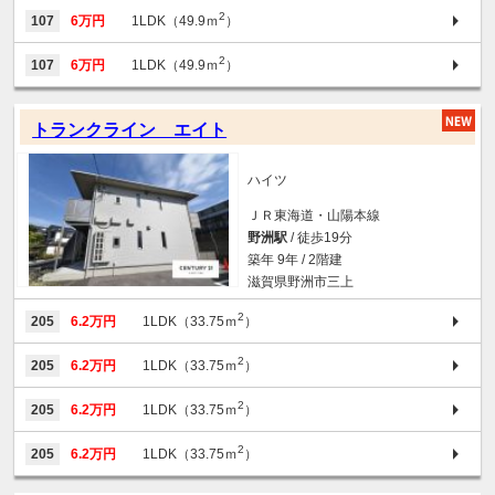
2
107
6万円
1LDK（49.9ｍ
）
2
107
6万円
1LDK（49.9ｍ
）
トランクライン エイト
ハイツ
ＪＲ東海道・山陽本線
野洲駅
/ 徒歩19分
築年 9年 / 2階建
滋賀県野洲市三上
2
205
6.2万円
1LDK（33.75ｍ
）
2
205
6.2万円
1LDK（33.75ｍ
）
2
205
6.2万円
1LDK（33.75ｍ
）
2
205
6.2万円
1LDK（33.75ｍ
）