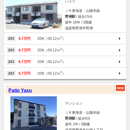
ハイツ
ＪＲ東海道・山陽本線
野洲駅
/ 徒歩15分
築年 28年 / 2階建
滋賀県野洲市野洲
2
203
6.7万円
2DK（50.12ｍ
）
2
203
6.7万円
2DK（50.12ｍ
）
2
203
6.7万円
2DK（50.12ｍ
）
2
203
6.7万円
2DK（50.12ｍ
）
Patio Yasu
マンション
ＪＲ東海道・山陽本線
野洲駅
/ 徒歩8分
築年 2年 / 3階建
滋賀県野洲市行畑１丁目