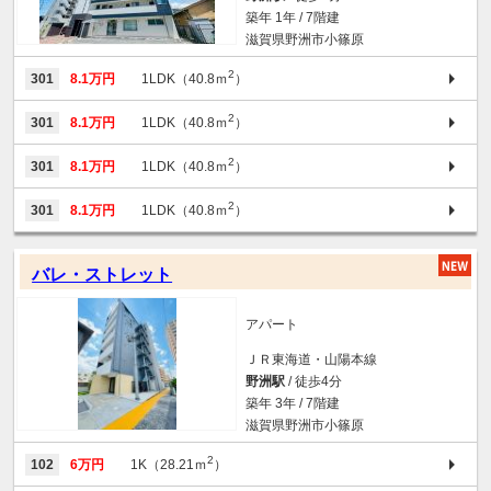
築年 1年 / 7階建
滋賀県野洲市小篠原
2
301
8.1万円
1LDK（40.8ｍ
）
2
301
8.1万円
1LDK（40.8ｍ
）
2
301
8.1万円
1LDK（40.8ｍ
）
2
301
8.1万円
1LDK（40.8ｍ
）
バレ・ストレット
アパート
ＪＲ東海道・山陽本線
野洲駅
/ 徒歩4分
築年 3年 / 7階建
滋賀県野洲市小篠原
2
102
6万円
1K（28.21ｍ
）