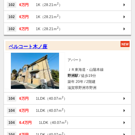
2
102
6万円
1K（28.21ｍ
）
2
102
6万円
1K（28.21ｍ
）
2
102
6万円
1K（28.21ｍ
）
ベルコート木ノ座
アパート
ＪＲ東海道・山陽本線
野洲駅
/ 徒歩19分
築年 20年 / 2階建
滋賀県野洲市野洲
2
104
6万円
1LDK（40.07ｍ
）
2
104
6万円
1LDK（40.07ｍ
）
2
104
6.4万円
1LDK（40.07ｍ
）
2
104
6万円
1LDK（40.07ｍ
）