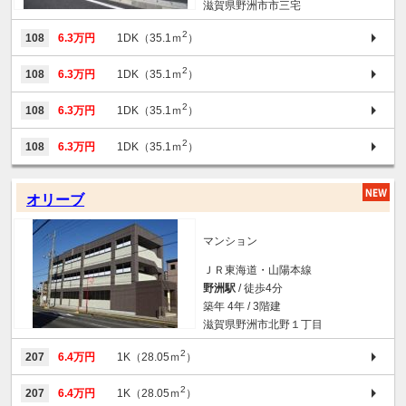
滋賀県野洲市市三宅
2
108
6.3万円
1DK（35.1ｍ
）
2
108
6.3万円
1DK（35.1ｍ
）
2
108
6.3万円
1DK（35.1ｍ
）
2
108
6.3万円
1DK（35.1ｍ
）
オリーブ
マンション
ＪＲ東海道・山陽本線
野洲駅
/ 徒歩4分
築年 4年 / 3階建
滋賀県野洲市北野１丁目
2
207
6.4万円
1K（28.05ｍ
）
2
207
6.4万円
1K（28.05ｍ
）