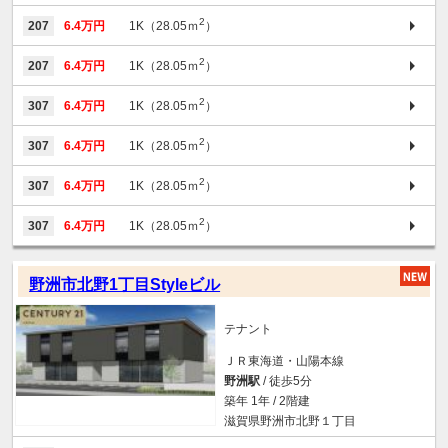
2
207
6.4万円
1K（28.05ｍ
）
2
207
6.4万円
1K（28.05ｍ
）
2
307
6.4万円
1K（28.05ｍ
）
2
307
6.4万円
1K（28.05ｍ
）
2
307
6.4万円
1K（28.05ｍ
）
2
307
6.4万円
1K（28.05ｍ
）
野洲市北野1丁目Styleビル
テナント
ＪＲ東海道・山陽本線
野洲駅
/ 徒歩5分
築年 1年 / 2階建
滋賀県野洲市北野１丁目