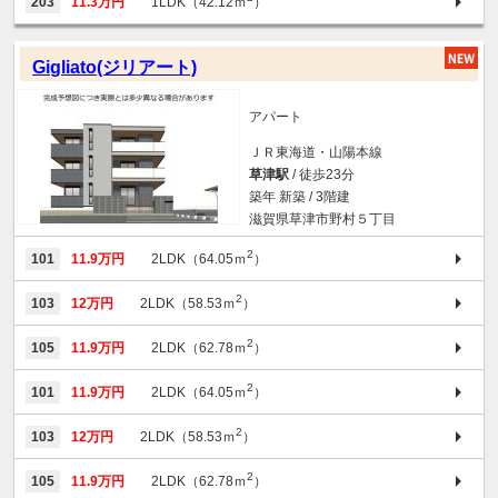
203
11.3万円
1LDK（42.12ｍ
）
Gigliato(ジリアート)
アパート
ＪＲ東海道・山陽本線
草津駅
/ 徒歩23分
築年 新築 / 3階建
滋賀県草津市野村５丁目
2
101
11.9万円
2LDK（64.05ｍ
）
2
103
12万円
2LDK（58.53ｍ
）
2
105
11.9万円
2LDK（62.78ｍ
）
2
101
11.9万円
2LDK（64.05ｍ
）
2
103
12万円
2LDK（58.53ｍ
）
2
105
11.9万円
2LDK（62.78ｍ
）