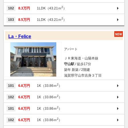
2
102
8.3万円
1LDK（43.21ｍ
）
2
103
8.5万円
1LDK（43.21ｍ
）
La・Felice
アパート
ＪＲ東海道・山陽本線
守山駅
/ 徒歩17分
築年 新築 / 2階建
滋賀県守山市吉身３丁目
2
101
6.6万円
1K（33.86ｍ
）
2
102
6.6万円
1K（33.86ｍ
）
2
101
6.6万円
1K（33.86ｍ
）
2
102
6.6万円
1K（33.86ｍ
）