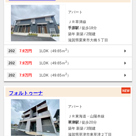
アパート
ＪＲ草津線
手原駅
/ 徒歩18分
築年 新築 / 2階建
滋賀県栗東市大橋５丁目
2
202
7.9万円
1LDK（49.65ｍ
）
2
202
7.9万円
1LDK（49.65ｍ
）
2
202
7.9万円
1LDK（49.65ｍ
）
フォルトゥーナ
アパート
ＪＲ東海道・山陽本線
草津駅
/ 徒歩20分
築年 新築 / 3階建
滋賀県草津市東草津２丁目