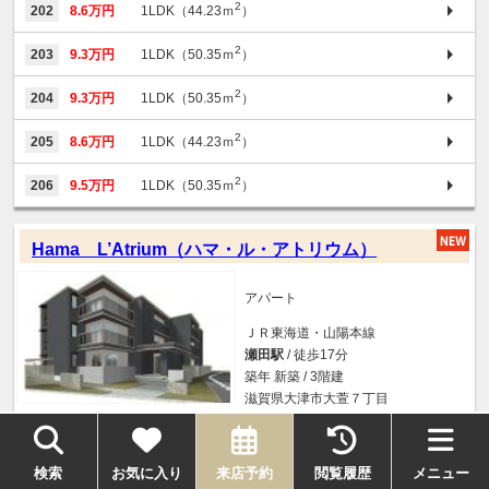
2
202
8.6万円
1LDK（44.23ｍ
）
2
203
9.3万円
1LDK（50.35ｍ
）
2
204
9.3万円
1LDK（50.35ｍ
）
2
205
8.6万円
1LDK（44.23ｍ
）
2
206
9.5万円
1LDK（50.35ｍ
）
Hama L’Atrium（ハマ・ル・アトリウム）
アパート
ＪＲ東海道・山陽本線
瀬田駅
/ 徒歩17分
築年 新築 / 3階建
滋賀県大津市大萱７丁目
2
101
14.8万円
2LDK（75.68ｍ
）
検索
お気に入り
来店予約
閲覧履歴
メニュー
2
102
9.5万円
1LDK（52.41ｍ
）