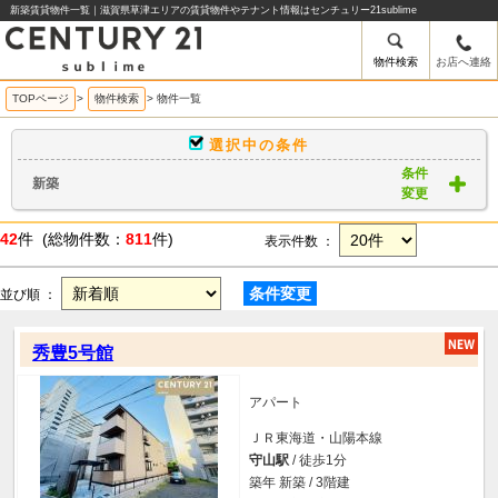
新築賃貸物件一覧｜滋賀県草津エリアの賃貸物件やテナント情報はセンチュリー21sublime
物件検索
お店へ連絡
TOPページ
>
物件検索
>
物件一覧
選択中の条件
条件
新築
変更
42
件 (総物件数：
811
件)
表示件数 ：
条件変更
並び順 ：
秀豊5号館
アパート
ＪＲ東海道・山陽本線
守山駅
/ 徒歩1分
築年 新築 / 3階建