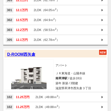
305
12.1万円
2LDK（62.78ｍ
）
2
301
12.1万円
2LDK（64.05ｍ
）
2
302
12.5万円
2LDK（64.9ｍ
）
2
303
12.2万円
2LDK（58.53ｍ
）
2
305
12.1万円
2LDK（62.78ｍ
）
D-ROOM西矢倉
アパート
ＪＲ東海道・山陽本線
南草津駅
/ 徒歩18分
築年 新築 / 3階建
滋賀県草津市西矢倉３丁目
2
102
11.25万円
2LDK（49.88ｍ
）
2
102
11.25万円
2LDK（49.88ｍ
）