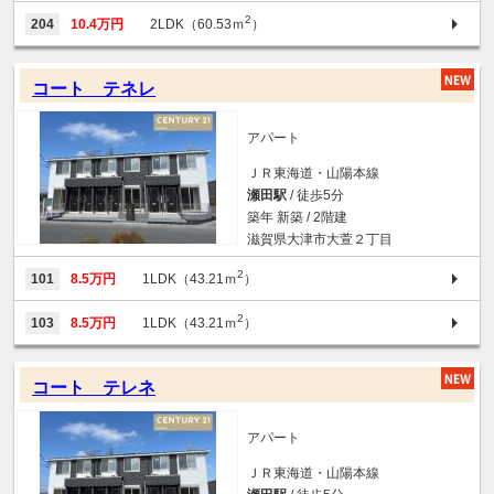
2
204
10.4万円
2LDK（60.53ｍ
）
コート テネレ
アパート
ＪＲ東海道・山陽本線
瀬田駅
/ 徒歩5分
築年 新築 / 2階建
滋賀県大津市大萱２丁目
2
101
8.5万円
1LDK（43.21ｍ
）
2
103
8.5万円
1LDK（43.21ｍ
）
コート テレネ
アパート
ＪＲ東海道・山陽本線