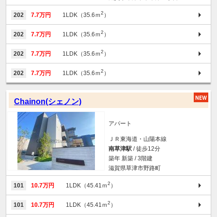
2
202
7.7万円
1LDK（35.6ｍ
）
2
202
7.7万円
1LDK（35.6ｍ
）
2
202
7.7万円
1LDK（35.6ｍ
）
2
202
7.7万円
1LDK（35.6ｍ
）
Chainon(シェノン)
アパート
ＪＲ東海道・山陽本線
南草津駅
/ 徒歩12分
築年 新築 / 3階建
滋賀県草津市野路町
2
101
10.7万円
1LDK（45.41ｍ
）
2
101
10.7万円
1LDK（45.41ｍ
）