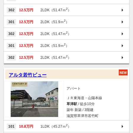
2
302
12.5万円
2LDK（51.47ｍ
）
2
301
12.5万円
2LDK（51.9ｍ
）
2
302
12.5万円
2LDK（51.47ｍ
）
2
301
12.5万円
2LDK（51.9ｍ
）
2
302
12.5万円
2LDK（51.47ｍ
）
アルタ若竹ビュー
アパート
ＪＲ東海道・山陽本線
草津駅
/ 徒歩10分
築年 新築 / 3階建
滋賀県草津市若竹町
2
101
10.8万円
1LDK（45.27ｍ
）