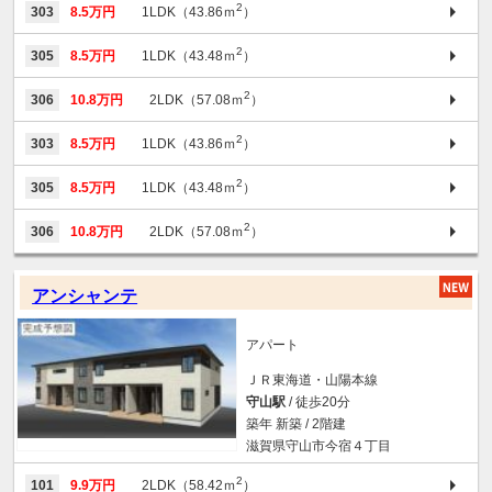
2
303
8.5万円
1LDK（43.86ｍ
）
2
305
8.5万円
1LDK（43.48ｍ
）
2
306
10.8万円
2LDK（57.08ｍ
）
2
303
8.5万円
1LDK（43.86ｍ
）
2
305
8.5万円
1LDK（43.48ｍ
）
2
306
10.8万円
2LDK（57.08ｍ
）
アンシャンテ
アパート
ＪＲ東海道・山陽本線
守山駅
/ 徒歩20分
築年 新築 / 2階建
滋賀県守山市今宿４丁目
2
101
9.9万円
2LDK（58.42ｍ
）