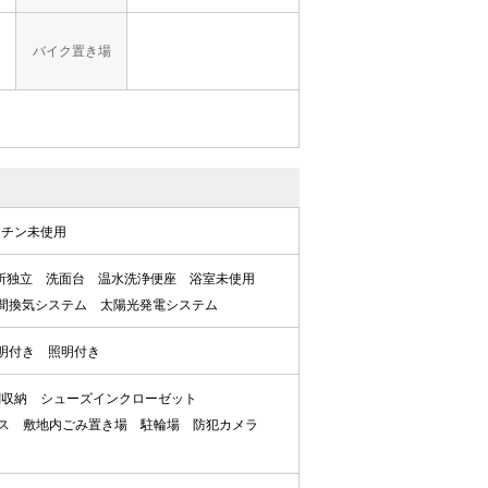
バイク置き場
ッチン未使用
所独立
洗面台
温水洗浄便座
浴室未使用
時間換気システム
太陽光発電システム
明付き
照明付き
関収納
シューズインクローゼット
ス
敷地内ごみ置き場
駐輪場
防犯カメラ