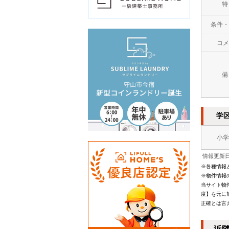
特
条件・
コメ
備
学
小学
情報更新日：
※各種情報
※物件情報
当サイト物
度】を元に
正確とは言