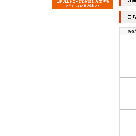
近
こ
所在階