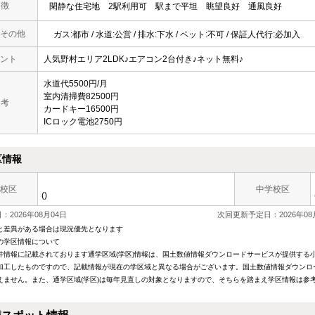
 徴
閑静な住宅地
2駅利用可
駅まで平坦
眺望良好
通風良好
その他
ガス:都市 / 水道:公営 / 排水:下水 / ペット:不可 / 保証人代行:必加入
ント
人気野村エリア2LDK♪エアコン2台付き♪ネット無料♪
水道代5500円/月
室内清掃費82500円
 考
カードキー16500円
ICロック電池2750円
区情報
校区
中学校区
()
2026年08月04日
次回更新予定日：2026年08
と差異がある場合は現況優先となります
の学区情報について
件情報に記載されております通学区域(学区)情報は、国土数値情報ダウンロードサービスが提供する小学
加工したものですので、記載情報が現在の学区域と異なる場合がございます。国土数値情報ダウンロ
えません。また、通学区域(学区)は毎年見直しの対象となりますので、そちらを踏まえ学区情報は参