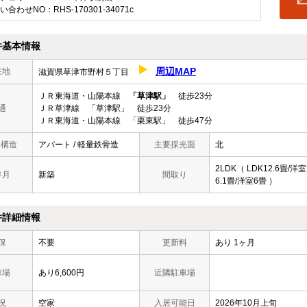
い合わせNO：RHS-170301-34071c
件基本情報
周辺MAP
在地
滋賀県草津市野村５丁目
ＪＲ東海道・山陽本線
「草津駅」
徒歩23分
通
ＪＲ草津線 「草津駅」 徒歩23分
ＪＲ東海道・山陽本線 「栗東駅」 徒歩47分
/ 構造
アパート / 軽量鉄骨造
主要採光面
北
2LDK（ LDK12.6畳/洋室
年月
新築
間取り
6.1畳/洋室6畳 ）
件詳細情報
保
不要
更新料
あり 1ヶ月
車場
あり6,600円
近隣駐車場
況
空家
入居可能日
2026年10月上旬