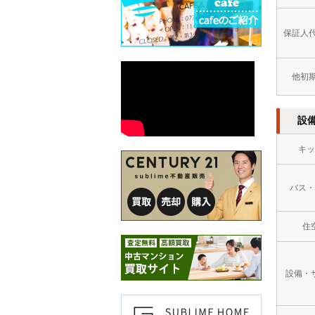
保証人
他初
設
キッ
バス・
住
設備・