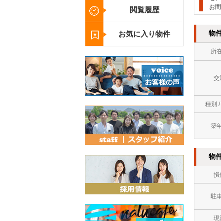
お問
閲覧履歴
物
お気に入り物件
所
交
種別 
築
物
損
駐
現