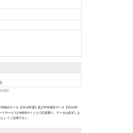
()
月18日
校区データ【2016年度】及び中学校区データ【2016年
ードサービスのWEBサイト上で記述通り、データは必ずしも
考としてご活用下さい。