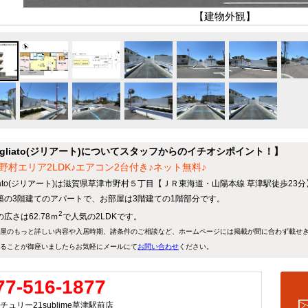
【建物外観】
igliato(ジリアート)についてスタッフからのイチオシポイント！】
野村エリア2LDK♪エアコン2台付き♪ネット無料♪
gliato(ジリアート)は滋賀県草津市野村５丁目【ＪＲ東海道・山陽本線 草津駅徒歩23
築の3階建てのアパートで、お部屋は3階建ての1階部分です。
2
広さは62.78ｍ
で人気の2LDKです。
屋のもっと詳しい内容や入居時期、諸条件のご相談など、ホームページには掲載が間に合わず載せ
ることが御座いましたらお気軽にメールにて
お問い合わせ
ください。
77-516-1877
チュリー21sublime草津駅前店