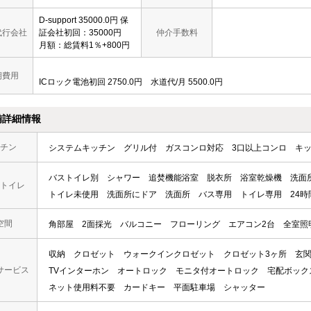
D-support 35000.0円 保
代行会社
証会社初回：35000円
仲介手数料
月額：総賃料1％+800円
期費用
ICロック電池初回 2750.0円 水道代/月 5500.0円
備詳細情報
チン
システムキッチン
グリル付
ガスコンロ対応
3口以上コンロ
キ
バストイレ別
シャワー
追焚機能浴室
脱衣所
浴室乾燥機
洗面
トイレ
トイレ未使用
洗面所にドア
洗面所
バス専用
トイレ専用
24
空間
角部屋
2面採光
バルコニー
フローリング
エアコン2台
全室照
収納
クロゼット
ウォークインクロゼット
クロゼット3ヶ所
玄
サービス
TVインターホン
オートロック
モニタ付オートロック
宅配ボック
ネット使用料不要
カードキー
平面駐車場
シャッター