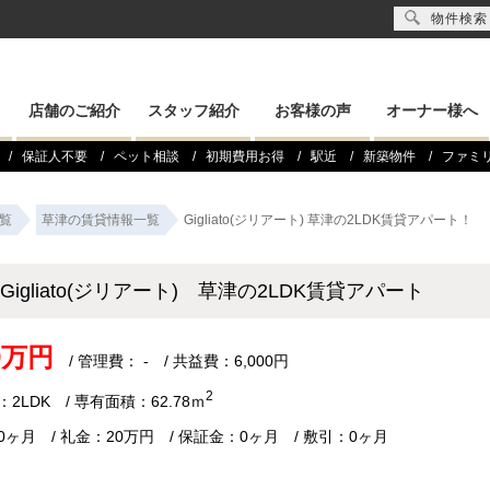
物件検索
店舗のご紹介
スタッフ紹介
お客様の声
オーナー様へ
保証人不要
ペット相談
初期費用お得
駅近
新築物件
ファミ
覧
草津の賃貸情報一覧
Gigliato(ジリアート) 草津の2LDK賃貸アパート！
Gigliato(ジリアート) 草津の2LDK賃貸アパート
.9万円
/ 管理費： - / 共益費：6,000円
2
2LDK / 専有面積：62.78ｍ
0ヶ月 / 礼金：20万円 / 保証金：0ヶ月 / 敷引：0ヶ月