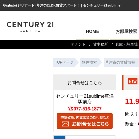
Gigliato(ジリアート) 草津の2LDK賃貸アパート！｜センチュリー21sublime
HOME
お部屋検索
テナント
貸事務所
倉庫・駐車場
TOPページ
物件検索
草津市の賃貸情報一
お問合せはこちら
センチュリー21sublime草津
11
駅前店
077-516-1877
間取り：
敷金：