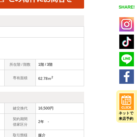
SHARE!
所在階 / 階数
1階 / 3階
2
専有面積
62.78ｍ
鍵交換代
16,500円
ネットで
来店予約
契約期間
2年 -
借家区分
取引態様
媒介